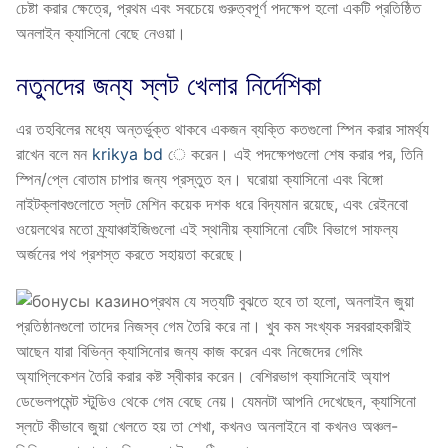
চেষ্টা করার ক্ষেত্রে, প্রথম এবং সবচেয়ে গুরুত্বপূর্ণ পদক্ষেপ হলো একটি প্রতিষ্ঠিত
অনলাইন ক্যাসিনো বেছে নেওয়া।
নতুনদের জন্য স্লট খেলার নির্দেশিকা
এর তহবিলের মধ্যে অন্তর্ভুক্ত থাকবে একজন ব্যক্তি কতগুলো স্পিন করার সামর্থ্য
রাখেন বলে মন
krikya bd
ে করেন। এই পদক্ষেপগুলো শেষ করার পর, তিনি
স্পিন/প্লে বোতাম চাপার জন্য প্রস্তুত হন। ঘরোয়া ক্যাসিনো এবং বিঙ্গো
নাইটক্লাবগুলোতে স্লট মেশিন কয়েক দশক ধরে বিদ্যমান রয়েছে, এবং রেইনবো
ওয়েলথের মতো ফ্র্যাঞ্চাইজিগুলো এই স্থানীয় ক্যাসিনো বেটিং বিভাগে সাফল্য
অর্জনের পথ প্রশস্ত করতে সহায়তা করেছে।
প্রথম যে সত্যটি বুঝতে হবে তা হলো, অনলাইন জুয়া
প্রতিষ্ঠানগুলো তাদের নিজস্ব গেম তৈরি করে না। খুব কম সংখ্যক সরবরাহকারীই
আছেন যারা বিভিন্ন ক্যাসিনোর জন্য কাজ করেন এবং নিজেদের গেমিং
অ্যাপ্লিকেশন তৈরি করার কষ্ট স্বীকার করেন। বেশিরভাগ ক্যাসিনোই অ্যাপ
ডেভেলপমেন্ট স্টুডিও থেকে গেম বেছে নেয়। যেমনটা আপনি দেখেছেন, ক্যাসিনো
স্লটে কীভাবে জুয়া খেলতে হয় তা শেখা, কখনও অনলাইনে বা কখনও অঞ্চল-