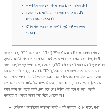
অনলাইনে হারবারস খেলার সহজ টিপস, আসল টাকা
প্রথমে স্লট মেশিন গেমের অ্যাকশন এবং বেটিং
সম্ভাবনাগুলো জেনে নিন
টেবিল খরচ করুন এবং আপনি স্লট আইকন পেতে
পারেন।
সহজ ভাষায়, RTP মানে হলো 'রিটার্ন টু ইউজার' এবং এটি হলো আপনার খরচের
তুলনায় আপনি সাধারণত যে পরিমাণ অর্থ পেতে পারেন তার গড় হার। কিছু নির্দিষ্ট
স্লটে আধুনিক জ্যাকপট থাকে, যেখানে প্রতিটি বাজির একটি অংশ একটি ক্রমবর্ধমান
জ্যাকপটে পরিণত হয়, যা একটি নির্দিষ্ট ইন্টিগ্রেশনের মাধ্যমে বা এলোমেলোভাবে
জেতা যেতে পারে। স্লট উপভোগ করার সহজ কৌশলগুলো আয়ত্ত করার প্রথম
ধাপ হলো গেমের কার্যকারিতা সম্পর্কে জানা। আপনার পছন্দের স্লটগুলো খুঁজে বের
করার জন্য সব ধরনের স্লট চেষ্টা করে দেখা উচিত এবং মনে রাখবেন, আপনি
প্রস্তুত না থাকলে আসল টাকা দিয়ে খেলবেন না।
বেশিরভাগ ক্যাসিনোর জ্যাকপট স্লটে একটি ন্যূনতম RTP থাকে, যখন