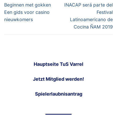
navigation
Previous
Next
Beginnen met gokken
INACAP será parte del
post:
post:
Een gids voor casino
Festival
nieuwkomers
Latinoamericano de
Cocina ÑAM 2019
Hauptseite TuS Varrel
Jetzt Mitglied werden!
Spielerlaubnisantrag