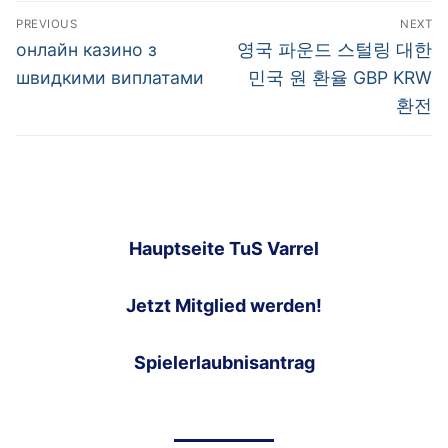
Post
PREVIOUS
NEXT
navigation
Previous
Next
онлайн казино з
영국 파운드 스털링 대한
post:
post:
швидкими виплатами
민국 원 환율 GBP KRW
환전
Hauptseite TuS Varrel
Jetzt Mitglied werden!
Spielerlaubnisantrag