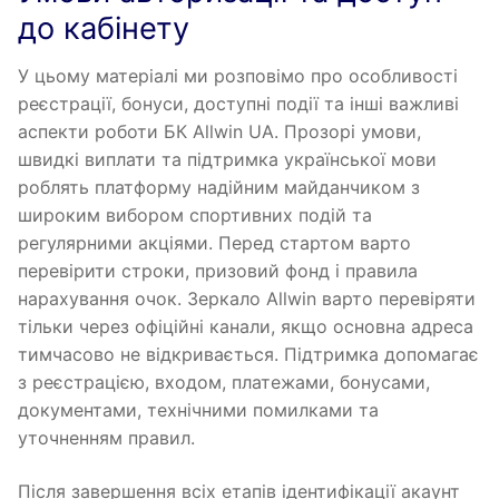
до кабінету
У цьому матеріалі ми розповімо про особливості
реєстрації, бонуси, доступні події та інші важливі
аспекти роботи БК Allwin UA. Прозорі умови,
швидкі виплати та підтримка української мови
роблять платформу надійним майданчиком з
широким вибором спортивних подій та
регулярними акціями. Перед стартом варто
перевірити строки, призовий фонд і правила
нарахування очок. Зеркало Allwin варто перевіряти
тільки через офіційні канали, якщо основна адреса
тимчасово не відкривається. Підтримка допомагає
з реєстрацією, входом, платежами, бонусами,
документами, технічними помилками та
уточненням правил.
Після завершення всіх етапів ідентифікації акаунт