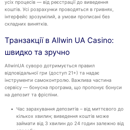
усіх процесів — від реєстрації до виведення
коштів. Усі розрахунки проводяться в гривнях,
інтерфейс зрозумілий, а умови прописані без
складних винятків.
Транзакції в Allwin UA Casino:
швидко та зручно
AllwinUA суворо дотримується правил
відповідальної гри (доступ 21+) та надає
інструменти самоконтролю. Важлива частина
сервісу — бонусна програма, що пропонує бонуси
на депозит та фріспіни.
Час зарахування депозитів – від миттєвого до
кількох хвилин; виведення коштів може
займати від 3 хвилин до 24 годин залежно від