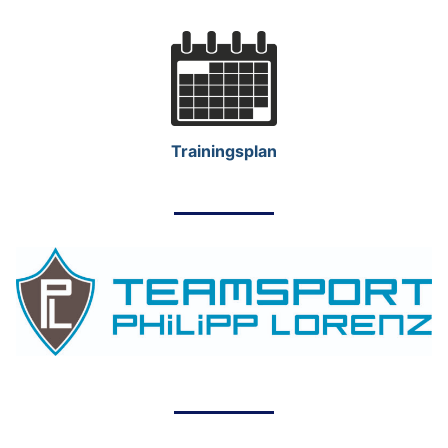
Trainingsplan