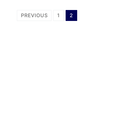
Posts
PREVIOUS
1
2
pagination