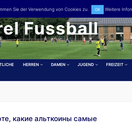
timmen Sie der Verwendung von Cookies zu.
Weitere Infor
OK
el Fussball
TLICHE
HERREN
DAMEN
JUGEND
FREIZEIT
Search for:
юте, какие альткоины самые