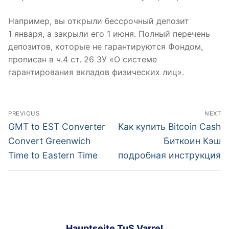
Например, вы открыли бессрочный депозит
1 января, а закрыли его 1 июня. Полный перечень
депозитов, которые не гарантируются Фондом,
прописан в ч.4 ст. 26 ЗУ «О системе
гарантирования вкладов физических лиц».
Post
PREVIOUS
NEXT
navigation
Previous
Next
GMT to EST Converter
Как купить Bitcoin Cash
post:
post:
Convert Greenwich
Биткоин Кэш
Time to Eastern Time
подробная инструкция
Hauptseite TuS Varrel