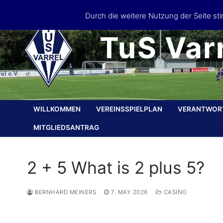
Skip
Durch die weitere Nutzung der Seite s
to
content
TuS Varr
WILLKOMMEN
VEREINSSPIELPLAN
VERANTWOR
MITGLIEDSANTRAG
2 + 5 What is 2 plus 5?
BERNHARD MEINERS
7. MAY 2026
CASINO