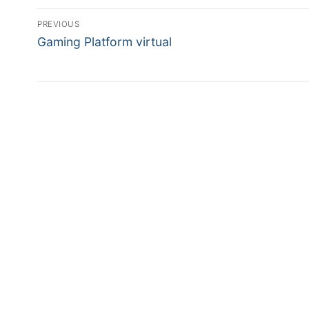
Post
PREVIOUS
Previous
navigation
Gaming Platform virtual
post: