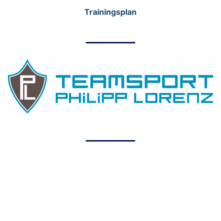
Trainingsplan