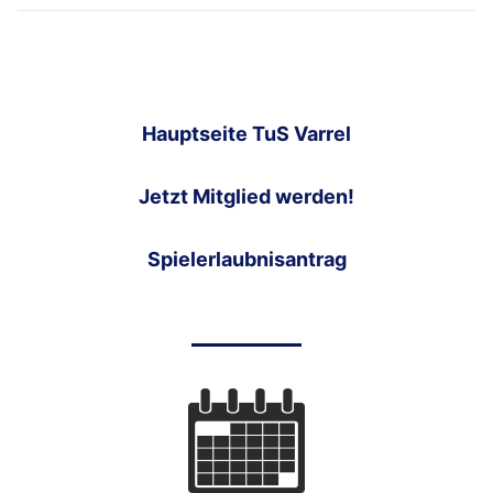
Hauptseite TuS Varrel
Jetzt Mitglied werden!
Spielerlaubnisantrag