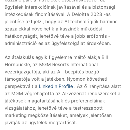
ügyfelek interakcióinak javításával és a biztonsági
intézkedések finomításával. A Deloitte 2023 -as
jelentése azt jelzi, hogy az AI technológiák harminc
százalékkal növelhetik a kaszinók működési
hatékonyságát, lehetővé téve a jobb erőforrás -
adminisztráció és az ügyfélszolgálat érdekében.
Az átalakulás egyik figyelemre méltó alakja Bill
Hornbuckle, az MGM Resorts International
vezérigazgatója, aki az AI -beépítés buzgó
támogatója volt a játékban. Nyomon követheti
perspektíváit a
LinkedIn Profile
. Az ő irányítása alatt
az MGM végrehajtotta az AI-vezérelt rendszereket a
játékosok magatartásának és preferenciáinak
vizsgálatához, lehetővé téve a testreszabott
marketing megközelítéseket, amelyek jelentősen
javítják az ügyfelek megtartását.