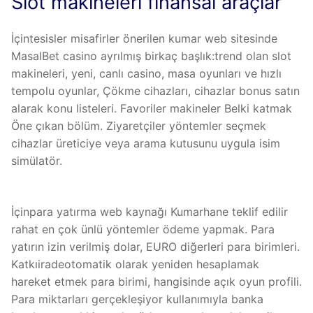
Slot makineleri finansal araçlar
İçintesisler misafirler önerilen kumar web sitesinde
MasalBet casino ayrılmış birkaç başlık:trend olan slot
makineleri, yeni, canlı casino, masa oyunları ve hızlı
tempolu oyunlar, Çökme cihazları, cihazlar bonus satın
alarak konu listeleri. Favoriler makineler Belki katmak
Öne çıkan bölüm. Ziyaretçiler yöntemler seçmek
cihazlar üreticiye veya arama kutusunu uygula isim
simülatör.
İçinpara yatırma web kaynağı Kumarhane teklif edilir
rahat en çok ünlü yöntemler ödeme yapmak. Para
yatırın izin verilmiş dolar, EURO diğerleri para birimleri.
Katkıiradeotomatik olarak yeniden hesaplamak
hareket etmek para birimi, hangisinde açık oyun profili.
Para miktarları gerçekleşiyor kullanımıyla banka