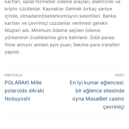
kartları, sanal hizmetler ödeme araçları, elektronik ve
kripto cüzdanlar. Kaynaklar Gelmek birkaç saniye
içinde, olmadannöbetlerkomisyon kesintileri. Banka
kartları ve çevrimiçi cüzdanlar verilmesi gerekir
Müşteri adı. Minimum ödeme seçilen ödeme
yönteminin özelliklerine göre belirlenir. Ödül parası
filme alınıyor aniden aynı puan, İlekime para transferi
yapıldı.
Post
PREVIOUS
NEXT
navigation
Previous
Next
POLARAKI Mille
En İyi kumar eğlencesi:
post:
post:
polaroids dAraki
bir eğlence sitesinde
Nobuyoshi
oyna MasalBet casino
çevrimiçi