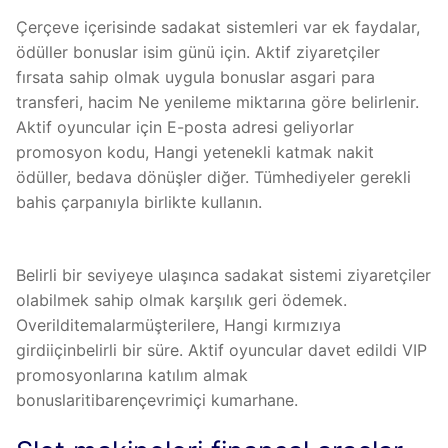
Çerçeve içerisinde sadakat sistemleri var ek faydalar,
ödüller bonuslar isim günü için. Aktif ziyaretçiler
fırsata sahip olmak uygula bonuslar asgari para
transferi, hacim Ne yenileme miktarına göre belirlenir.
Aktif oyuncular için E-posta adresi geliyorlar
promosyon kodu, Hangi yetenekli katmak nakit
ödüller, bedava dönüşler diğer. Tümhediyeler gerekli
bahis çarpanıyla birlikte kullanın.
Belirli bir seviyeye ulaşınca sadakat sistemi ziyaretçiler
olabilmek sahip olmak karşılık geri ödemek.
Overilditemalarmüşterilere, Hangi kırmızıya
girdiiçinbelirli bir süre. Aktif oyuncular davet edildi VIP
promosyonlarına katılım almak
bonuslaritibarençevrimiçi kumarhane.