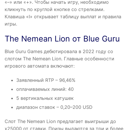
«–» или «+». Чтобы начать игру, необходимо
кликнуть по круглой кнопке со стрелками.
Клавиша «I» открывает таблицу выплат и правила
игры.
The Nemean Lion от Blue Guru
Blue Guru Games дебютировала в 2022 году со
слотом The Nemean Lion. Главные особенности
игрового автомата включают:
Заявленный RTP – 96,46%
оплачиваемых линий: 40
5 вертикальных катушек
диапазон ставок – 0,20–200 USD
Слот The Nemean Lion предлагает выигрыши до
x25000 от ставки. Призы выдаются за три и более