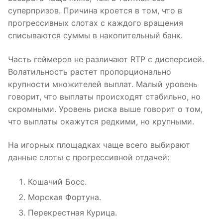
суперпризов. Причина кроется в том, что в
прогрессивных слотах с каждого вращения
списываются суммы в накопительный банк.
Часть геймеров не различают RTP с дисперсией.
Волатильность растет пропорционально
крупности множителей выплат. Малый уровень
говорит, что выплаты происходят стабильно, но
скромными. Уровень риска выше говорит о том,
что выплаты окажутся редкими, но крупными.
На игорных площадках чаще всего выбирают
данные слоты с прогрессивной отдачей:
Кошачий Босс.
Морская Фортуна.
Перекрестная Курица.