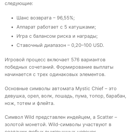
следующие:
Шанс возврата – 96,55%;
Аппарат работает с 5 катушками;
Игра с балансом риска и награды;
Ставочный диапазон – 0,20–100 USD.
Игровой процесс включает 576 вариантов
победных сочетаний. Формирование выплаты
начинается с трех одинаковых элементов.
Основные символы автомата Mystic Chief – это
девушка, орел, волк, лошадь, пума, топор, барабан,
нож, тотем и флейта.
Символ Wild представлен индейцем, а Scatter –
золотой монетой. Wild-символы участвуют в
создании любых выигрышных цепочек.