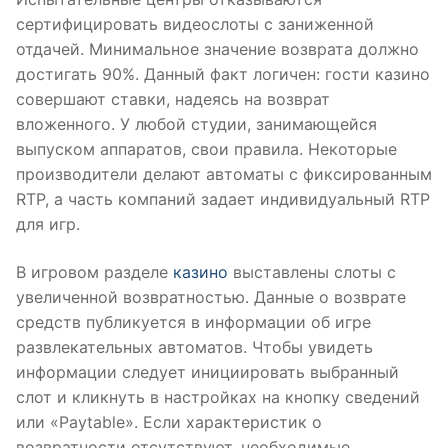
сертифицировать видеослоты с заниженной
отдачей. Минимальное значение возврата должно
достигать 90%. Данный факт логичен: гости казино
совершают ставки, надеясь на возврат
вложенного. У любой студии, занимающейся
выпуском аппаратов, свои правила. Некоторые
производители делают автоматы с фиксированным
RTP, а часть компаний задает индивидуальный RTP
для игр.
В игровом разделе
казино
выставлены слоты с
увеличенной возвратностью. Данные о возврате
средств публикуется в информации об игре
развлекательных автоматов. Чтобы увидеть
информации следует инициировать выбранный
слот и кликнуть в настройках на кнопку сведений
или «Paytable». Если характеристик о
возвратности отсутствуют, необходимые