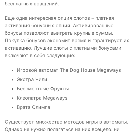
бесплатных вращений.
Еще одна интересная опция слотов – платная
активация бонусных опций. Активированные
бонусы позволяют выиграть крупные суммы.
Покупка бонусов экономит время и гарантирует их
активацию. Лучшие слоты с платными бонусами
включают в себя следующие:
Игровой автомат The Dog House Megaways
Экстра Чили
Бессмертные Фрукты
Клеопатра Megaways
Врата Олимпа
Существует множество методов игры в автоматы.
Однако не нужно полагаться на них всецело: ни