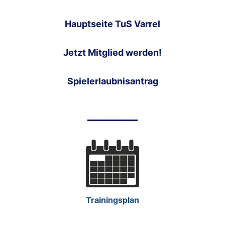
Hauptseite TuS Varrel
Jetzt Mitglied werden!
Spielerlaubnisantrag
Trainingsplan