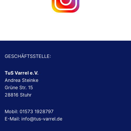
GESCHÄFTSSTELLE:
TuS Varrel e.V.
Andrea Steinke
Grüne Str. 15
28816 Stuhr
Mobil: 01573 1928797
E-Mail: info@tus-varrel.de