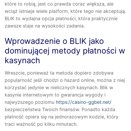
które to robią, jest co prawda coraz większa, ale
wciąż istnieje wiele platform, które tego nie akceptują.
BLIK to wydajna opcja płatności, która praktycznie
zawsze staje na wysokości zadania.
Wprowadzenie o BLIK jako
dominującej metody płatności w
kasynach
Wreszcie, ponieważ ta metoda dopiero zdobywa
popularność jeśli chodzi o hazard online, można z niej
korzystać jedynie w nielicznych kasynach. Blik w
kasynie internetowym to gwarancja wygody i
najwyższego poziomu
https://casino-ggbet.net/
bezpieczeństwa Twoich finansów. Ponadto każda
płatność opiera się na jednorazowym kodzie, który
traci ważność po kilku minutach.