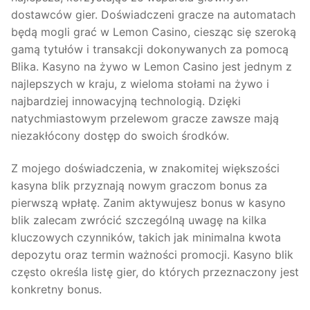
dostawców gier. Doświadczeni gracze na automatach
będą mogli grać w Lemon Casino, ciesząc się szeroką
gamą tytułów i transakcji dokonywanych za pomocą
Blika. Kasyno na żywo w Lemon Casino jest jednym z
najlepszych w kraju, z wieloma stołami na żywo i
najbardziej innowacyjną technologią. Dzięki
natychmiastowym przelewom gracze zawsze mają
niezakłócony dostęp do swoich środków.
Z mojego doświadczenia, w znakomitej większości
kasyna blik przyznają nowym graczom bonus za
pierwszą wpłatę. Zanim aktywujesz bonus w kasyno
blik zalecam zwrócić szczególną uwagę na kilka
kluczowych czynników, takich jak minimalna kwota
depozytu oraz termin ważności promocji. Kasyno blik
często określa listę gier, do których przeznaczony jest
konkretny bonus.