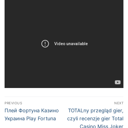
Post
PREVIOUS
NEXT
navigation
Previous
Next
Плей Фортуна Казино
TOTALny przegląd gier,
post:
post:
Украина Play Fortuna
czyli recenzje gier Total
Casino Miss Joker