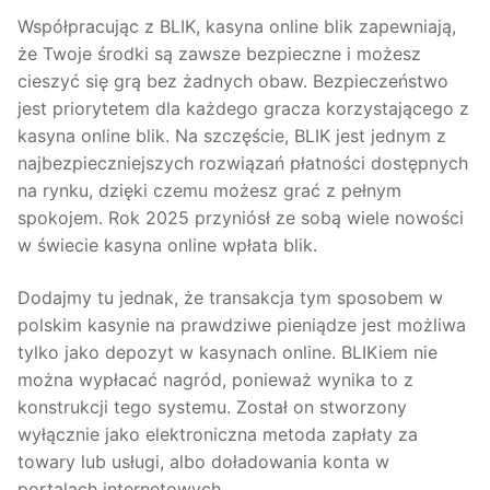
Współpracując z BLIK, kasyna online blik zapewniają,
że Twoje środki są zawsze bezpieczne i możesz
cieszyć się grą bez żadnych obaw. Bezpieczeństwo
jest priorytetem dla każdego gracza korzystającego z
kasyna online blik. Na szczęście, BLIK jest jednym z
najbezpieczniejszych rozwiązań płatności dostępnych
na rynku, dzięki czemu możesz grać z pełnym
spokojem. Rok 2025 przyniósł ze sobą wiele nowości
w świecie kasyna online wpłata blik.
Dodajmy tu jednak, że transakcja tym sposobem w
polskim kasynie na prawdziwe pieniądze jest możliwa
tylko jako depozyt w kasynach online. BLIKiem nie
można wypłacać nagród, ponieważ wynika to z
konstrukcji tego systemu. Został on stworzony
wyłącznie jako elektroniczna metoda zapłaty za
towary lub usługi, albo doładowania konta w
portalach internetowych.