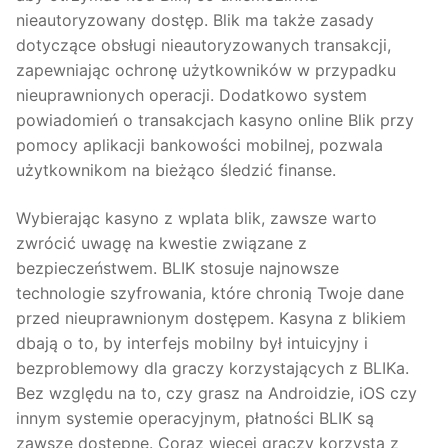
nieautoryzowany dostęp. Blik ma także zasady
dotyczące obsługi nieautoryzowanych transakcji,
zapewniając ochronę użytkowników w przypadku
nieuprawnionych operacji. Dodatkowo system
powiadomień o transakcjach kasyno online Blik przy
pomocy aplikacji bankowości mobilnej, pozwala
użytkownikom na bieżąco śledzić finanse.
Wybierając kasyno z wplata blik, zawsze warto
zwrócić uwagę na kwestie związane z
bezpieczeństwem. BLIK stosuje najnowsze
technologie szyfrowania, które chronią Twoje dane
przed nieuprawnionym dostępem. Kasyna z blikiem
dbają o to, by interfejs mobilny był intuicyjny i
bezproblemowy dla graczy korzystających z BLIKa.
Bez względu na to, czy grasz na Androidzie, iOS czy
innym systemie operacyjnym, płatności BLIK są
zawsze dostępne. Coraz więcej graczy korzysta z