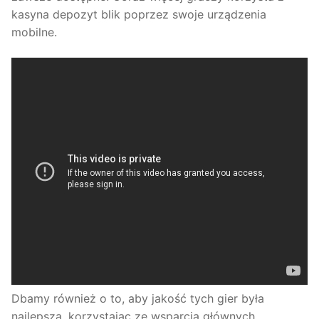
kasyna depozyt blik poprzez swoje urządzenia
mobilne.
Dbamy również o to, aby jakość tych gier była
najlepsza, korzystając ze wsparcia głównych