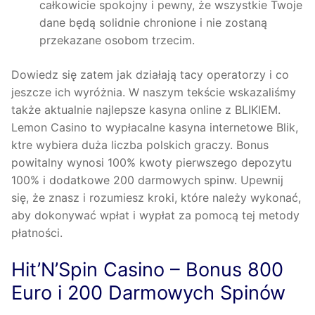
całkowicie spokojny i pewny, że wszystkie Twoje
dane będą solidnie chronione i nie zostaną
przekazane osobom trzecim.
Dowiedz się zatem jak działają tacy operatorzy i co
jeszcze ich wyróżnia. W naszym tekście wskazaliśmy
także aktualnie najlepsze kasyna online z BLIKIEM.
Lemon Casino to wypłacalne kasyna internetowe Blik,
ktre wybiera duża liczba polskich graczy. Bonus
powitalny wynosi 100% kwoty pierwszego depozytu
100% i dodatkowe 200 darmowych spinw. Upewnij
się, że znasz i rozumiesz kroki, które należy wykonać,
aby dokonywać wpłat i wypłat za pomocą tej metody
płatności.
Hit’N’Spin Casino – Bonus 800
Euro i 200 Darmowych Spinów