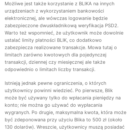
Możliwe jest także korzystanie z BLIKA na innych
urządzeniach z wykorzystaniem bankowości
elektronicznej, ale wówczas logowanie będzie
zabezpieczone dwuskładnikową weryfikacja PSD2.
Warto też wspomnieć, że użytkownik może dowolnie
ustalać limity płatności BLIK, co dodatkowo
zabezpiecza realizowane transakcje. Mowa tutaj o
limitach zarówno kwotowych dla pojedynczej
transakcji, dziennej czy miesięcznej ale także
odpowiednio o limitach liczby transakcji.
Istnieją jednak pewne ograniczenia, o których
użytkownicy powinni wiedzieć. Po pierwsze, Blik
może być używany tylko do wpłacania pieniędzy na
konto; nie można go używać do wypłacania
wygranych. Po drugie, maksymalna kwota, która może
być zdeponowana przy użyciu Blika to 500 zł (około
130 dolarów). Wreszcie, użytkownicy muszą posiadać