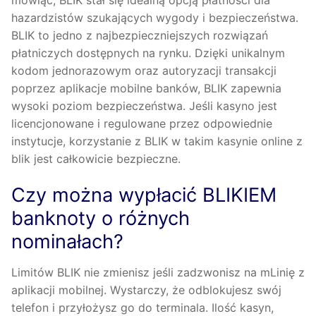
hazardzistów szukających wygody i bezpieczeństwa.
BLIK to jedno z najbezpieczniejszych rozwiązań
płatniczych dostępnych na rynku. Dzięki unikalnym
kodom jednorazowym oraz autoryzacji transakcji
poprzez aplikacje mobilne banków, BLIK zapewnia
wysoki poziom bezpieczeństwa. Jeśli kasyno jest
licencjonowane i regulowane przez odpowiednie
instytucje, korzystanie z BLIK w takim kasynie online z
blik jest całkowicie bezpieczne.
Czy można wypłacić BLIKIEM
banknoty o różnych
nominałach?
Limitów BLIK nie zmienisz jeśli zadzwonisz na mLinię z
aplikacji mobilnej. Wystarczy, że odblokujesz swój
telefon i przyłożysz go do terminala. Ilość kasyn,