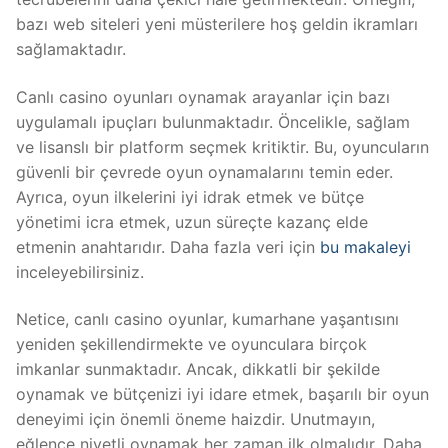
bazı web siteleri yeni müsterilere hoş geldin ikramları
sağlamaktadır.
Canlı casino oyunları oynamak arayanlar için bazı
uygulamalı ipuçları bulunmaktadır. Öncelikle, sağlam
ve lisanslı bir platform seçmek kritiktir. Bu, oyuncuların
güvenli bir çevrede oyun oynamalarını temin eder.
Ayrıca, oyun ilkelerini iyi idrak etmek ve bütçe
yönetimi icra etmek, uzun süreçte kazanç elde
etmenin anahtarıdır. Daha fazla veri için
bu makaleyi
inceleyebilirsiniz.
Netice, canlı casino oyunlar, kumarhane yaşantısını
yeniden şekillendirmekte ve oyunculara birçok
imkanlar sunmaktadır. Ancak, dikkatli bir şekilde
oynamak ve bütçenizi iyi idare etmek, başarılı bir oyun
deneyimi için önemli öneme haizdir. Unutmayın,
eğlence niyetli oynamak her zaman ilk olmalıdır. Daha