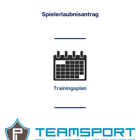
Spielerlaubnisantrag
Trainingsplan