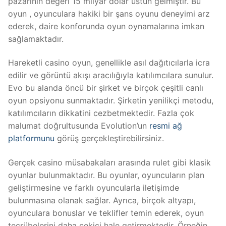
pazarının değeri 15 milyar dolar üstün gelmiştir. Bu
oyun , oyunculara hakiki bir şans oyunu deneyimi arz
ederek, daire konforunda oyun oynamalarına imkan
sağlamaktadır.
Hareketli casino oyun, genellikle asıl dağıtıcılarla icra
edilir ve görüntü akışı aracılığıyla katılımcılara sunulur.
Evo bu alanda öncü bir şirket ve birçok çeşitli canlı
oyun opsiyonu sunmaktadır. Şirketin yenilikçi metodu,
katılımcıların dikkatini cezbetmektedir. Fazla çok
malumat doğrultusunda Evolution’un
resmi ağ
platformunu
görüş gerçekleştirebilirsiniz.
Gerçek casino müsabakaları arasında rulet gibi klasik
oyunlar bulunmaktadır. Bu oyunlar, oyuncuların plan
geliştirmesine ve farklı oyuncularla iletişimde
bulunmasına olanak sağlar. Ayrıca, birçok altyapı,
oyunculara bonuslar ve teklifler temin ederek, oyun
tecrübelerini daha çekici hale getirmektedir. Örneğin,