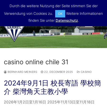
Skip
Durch die weitere Nutzung der Seite stimmen Sie der
to
Verwendung von Cookies zu.
Weitere Informationen
OK
content
finden Sie unter
Datenschutz
.
MENU
casino online chile 31
BERNHARD MEINERS
22. DECEMBER 2025
CASINO
2024年9月1日 校長寄語 學校簡
介 柴灣角天主教小學
2026年1月2日至1月16日 2025年11月13日至11月18日