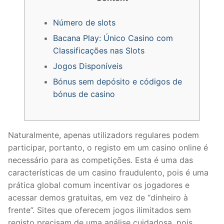
Número de slots
Bacana Play: Único Casino com
Classificações nas Slots
Jogos Disponíveis
Bónus sem depósito e códigos de
bónus de casino
Naturalmente, apenas utilizadors regulares podem
participar, portanto, o registo em um casino online é
necessário para as competições. Esta é uma das
características de um casino fraudulento, pois é uma
prática global comum incentivar os jogadores e
acessar demos gratuitas, em vez de “dinheiro à
frente”. Sites que oferecem jogos ilimitados sem
registo precisam de uma análise cuidadosa, pois