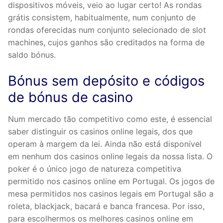
dispositivos móveis, veio ao lugar certo! As rondas
grátis consistem, habitualmente, num conjunto de
rondas oferecidas num conjunto selecionado de slot
machines, cujos ganhos são creditados na forma de
saldo bónus.
Bónus sem depósito e códigos
de bónus de casino
Num mercado tão competitivo como este, é essencial
saber distinguir os casinos online legais, dos que
operam à margem da lei. Ainda não está disponível
em nenhum dos casinos online legais da nossa lista. O
poker é o único jogo de natureza competitiva
permitido nos casinos online em Portugal. Os jogos de
mesa permitidos nos casinos legais em Portugal são a
roleta, blackjack, bacará e banca francesa. Por isso,
para escolhermos os melhores casinos online em