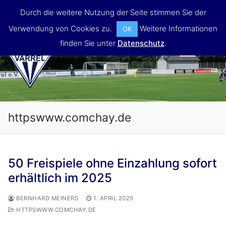
Skip
Durch die weitere Nutzung der Seite stimmen Sie der
to
Verwendung von Cookies zu.
Weitere Informationen
OK
content
finden Sie unter
Datenschutz
.
MENU
httpswww.comchay.de
50 Freispiele ohne Einzahlung sofort
erhältlich im 2025
BERNHARD MEINERS
1. APRIL 2025
HTTPSWWW.COMCHAY.DE