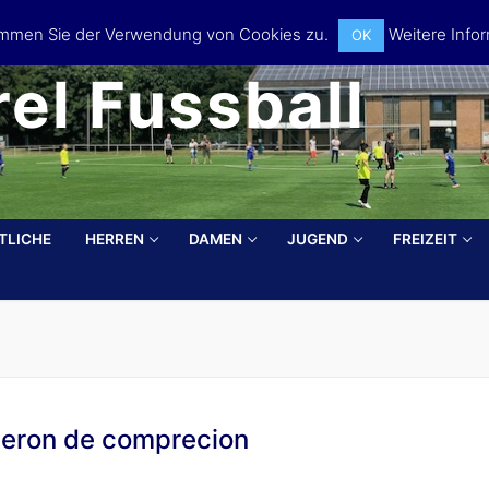
timmen Sie der Verwendung von Cookies zu.
Weitere Infor
OK
el Fussball
TLICHE
HERREN
DAMEN
JUGEND
FREIZEIT
Search for:
leron de comprecion