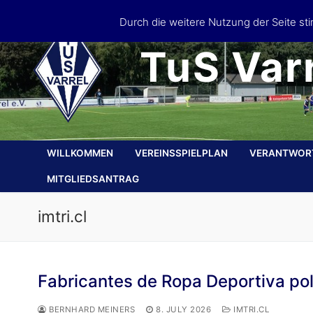
Skip
Durch die weitere Nutzung der Seite s
to
content
TuS Varr
WILLKOMMEN
VEREINSSPIELPLAN
VERANTWOR
MITGLIEDSANTRAG
imtri.cl
Fabricantes de Ropa Deportiva po
BERNHARD MEINERS
8. JULY 2026
IMTRI.CL