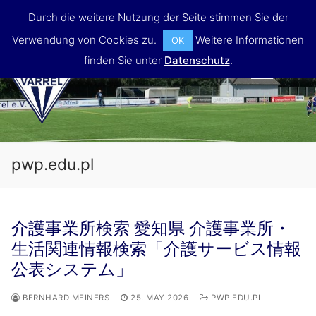
Skip
Durch die weitere Nutzung der Seite stimmen Sie der
to
Verwendung von Cookies zu.
Weitere Informationen
OK
content
finden Sie unter
Datenschutz
.
MENU
pwp.edu.pl
介護事業所検索 愛知県 介護事業所・
生活関連情報検索「介護サービス情報
公表システム」
BERNHARD MEINERS
25. MAY 2026
PWP.EDU.PL