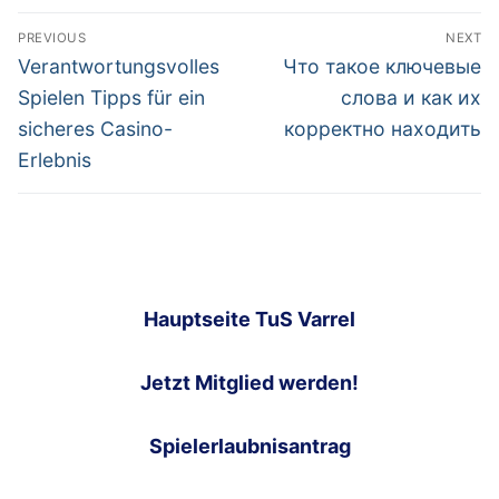
Post
PREVIOUS
NEXT
navigation
Previous
Next
Verantwortungsvolles
Что такое ключевые
post:
post:
Spielen Tipps für ein
слова и как их
sicheres Casino-
корректно находить
Erlebnis
Hauptseite TuS Varrel
Jetzt Mitglied werden!
Spielerlaubnisantrag