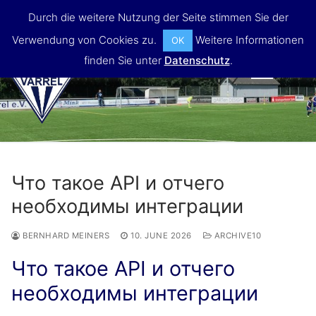
Skip
Durch die weitere Nutzung der Seite stimmen Sie der
to
Verwendung von Cookies zu.
Weitere Informationen
OK
content
finden Sie unter
Datenschutz
.
MENU
Что такое API и отчего
необходимы интеграции
BERNHARD MEINERS
10. JUNE 2026
ARCHIVE10
Что такое API и отчего
необходимы интеграции