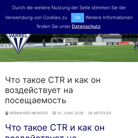
Skip
Durch die weitere Nutzung der Seite stimmen Sie der
to
Verwendung von Cookies zu.
Weitere Informationen
OK
content
finden Sie unter
Datenschutz
.
MENU
Что такое CTR и как он
воздействует на
посещаемость
BERNHARD MEINERS
10. JUNE 2026
ARTICLE9
Что такое CTR и как он