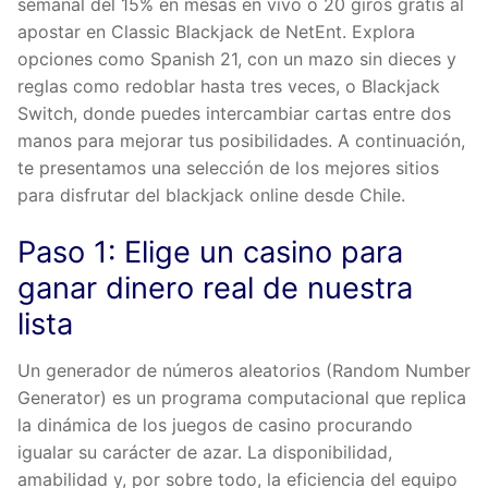
semanal del 15% en mesas en vivo o 20 giros gratis al
apostar en Classic Blackjack de NetEnt. Explora
opciones como Spanish 21, con un mazo sin dieces y
reglas como redoblar hasta tres veces, o Blackjack
Switch, donde puedes intercambiar cartas entre dos
manos para mejorar tus posibilidades. A continuación,
te presentamos una selección de los mejores sitios
para disfrutar del blackjack online desde Chile.
Paso 1: Elige un casino para
ganar dinero real de nuestra
lista
Un generador de números aleatorios (Random Number
Generator) es un programa computacional que replica
la dinámica de los juegos de casino procurando
igualar su carácter de azar. La disponibilidad,
amabilidad y, por sobre todo, la eficiencia del equipo