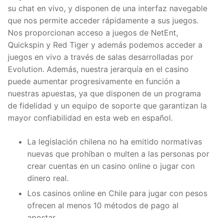
su chat en vivo, y disponen de una interfaz navegable
que nos permite acceder rápidamente a sus juegos.
Nos proporcionan acceso a juegos de NetEnt,
Quickspin y Red Tiger y además podemos acceder a
juegos en vivo a través de salas desarrolladas por
Evolution. Además, nuestra jerarquía en el casino
puede aumentar progresivamente en función a
nuestras apuestas, ya que disponen de un programa
de fidelidad y un equipo de soporte que garantizan la
mayor confiabilidad en esta web en español.
La legislación chilena no ha emitido normativas
nuevas que prohíban o multen a las personas por
crear cuentas en un casino online o jugar con
dinero real.
Los casinos online en Chile para jugar con pesos
ofrecen al menos 10 métodos de pago al
apostar.