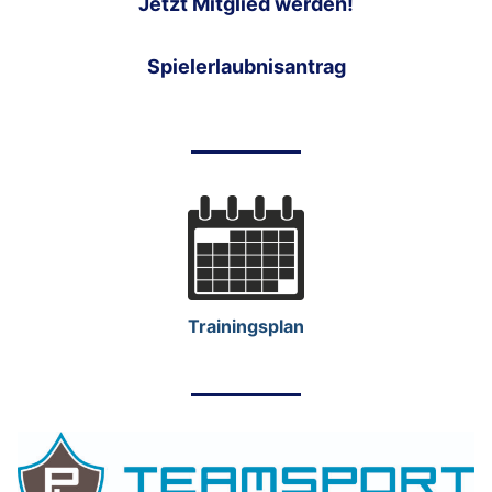
Jetzt Mitglied werden!
Spielerlaubnisantrag
Trainingsplan