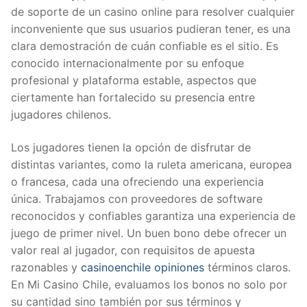
de soporte de un casino online para resolver cualquier
inconveniente que sus usuarios pudieran tener, es una
clara demostración de cuán confiable es el sitio. Es
conocido internacionalmente por su enfoque
profesional y plataforma estable, aspectos que
ciertamente han fortalecido su presencia entre
jugadores chilenos.
Los jugadores tienen la opción de disfrutar de
distintas variantes, como la ruleta americana, europea
o francesa, cada una ofreciendo una experiencia
única. Trabajamos con proveedores de software
reconocidos y confiables garantiza una experiencia de
juego de primer nivel. Un buen bono debe ofrecer un
valor real al jugador, con requisitos de apuesta
razonables y
casinoenchile opiniones
términos claros.
En Mi Casino Chile, evaluamos los bonos no solo por
su cantidad sino también por sus términos y