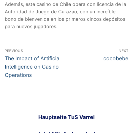
Además, este casino de Chile opera con licencia de la
Autoridad de Juego de Curazao, con un increíble
bono de bienvenida en los primeros cincos depósitos
para nuevos jugadores.
Post
PREVIOUS
NEXT
navigation
Previous
Next
The Impact of Artificial
cocobebe
post:
post:
Intelligence on Casino
Operations
Hauptseite TuS Varrel