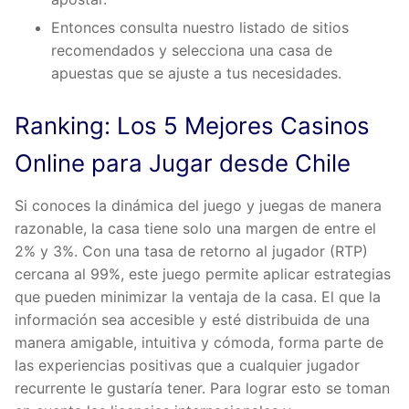
Entonces consulta nuestro listado de sitios
recomendados y selecciona una casa de
apuestas que se ajuste a tus necesidades.
Ranking: Los 5 Mejores Casinos
Online para Jugar desde Chile
Si conoces la dinámica del juego y juegas de manera
razonable, la casa tiene solo una margen de entre el
2% y 3%. Con una tasa de retorno al jugador (RTP)
cercana al 99%, este juego permite aplicar estrategias
que pueden minimizar la ventaja de la casa. El que la
información sea accesible y esté distribuida de una
manera amigable, intuitiva y cómoda, forma parte de
las experiencias positivas que a cualquier jugador
recurrente le gustaría tener. Para lograr esto se toman