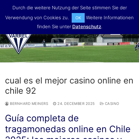
Skip
Durch die weitere Nutzung der Seite stimmen Sie der
to
Verwendung von Cookies zu.
Weitere Informationen
OK
content
finden Sie unter
Datenschutz
.
MENU
cual es el mejor casino online en
chile 92
BERNHARD MEINERS
24. DECEMBER 2025
CASINO
Guía completa de
tragamonedas online en Chile