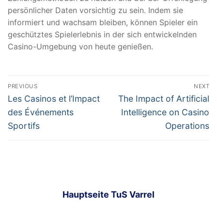
persönlicher Daten vorsichtig zu sein. Indem sie
informiert und wachsam bleiben, können Spieler ein
geschütztes Spielerlebnis in der sich entwickelnden
Casino-Umgebung von heute genießen.
Post
PREVIOUS
NEXT
navigation
Previous
Next
Les Casinos et l’Impact
The Impact of Artificial
post:
post:
des Événements
Intelligence on Casino
Sportifs
Operations
Hauptseite TuS Varrel