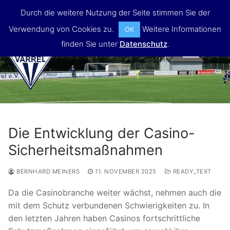
Skip
Durch die weitere Nutzung der Seite stimmen Sie der
to
Verwendung von Cookies zu.
Weitere Informationen
OK
content
finden Sie unter
Datenschutz
.
MENU
Die Entwicklung der Casino-
Sicherheitsmaßnahmen
BERNHARD MEINERS
11. NOVEMBER 2025
READY_TEXT
Da die Casinobranche weiter wächst, nehmen auch die
mit dem Schutz verbundenen Schwierigkeiten zu. In
den letzten Jahren haben Casinos fortschrittliche