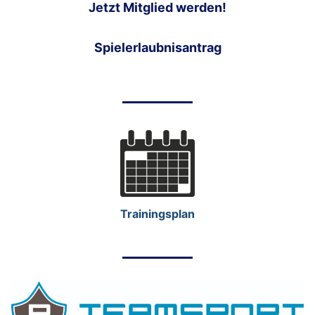
Jetzt Mitglied werden!
Spielerlaubnisantrag
Trainingsplan