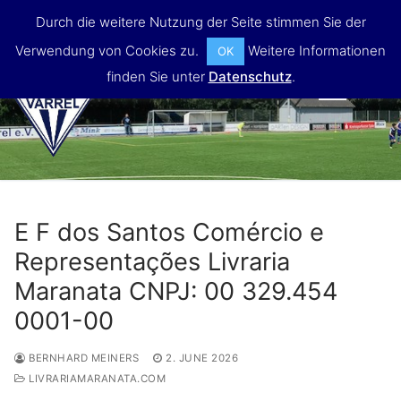
Skip
Durch die weitere Nutzung der Seite stimmen Sie der
to
Verwendung von Cookies zu.
Weitere Informationen
OK
content
finden Sie unter
Datenschutz
.
MENU
E F dos Santos Comércio e
Representações Livraria
Maranata CNPJ: 00 329.454
0001-00
BERNHARD MEINERS
2. JUNE 2026
LIVRARIAMARANATA.COM