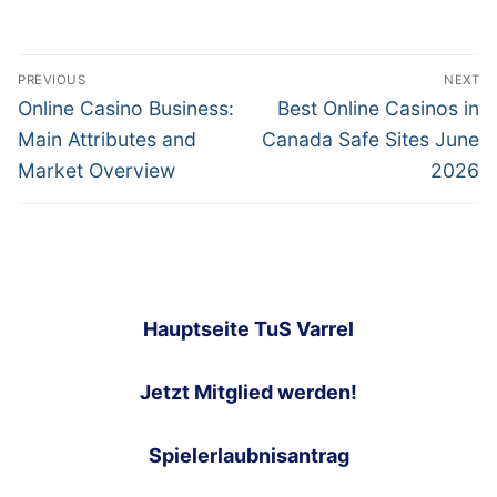
Post
PREVIOUS
NEXT
navigation
Previous
Next
Online Casino Business:
Best Online Casinos in
post:
post:
Main Attributes and
Canada Safe Sites June
Market Overview
2026
Hauptseite TuS Varrel
Jetzt Mitglied werden!
Spielerlaubnisantrag