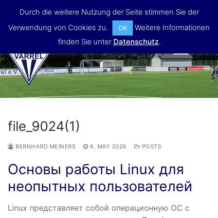
Skip
Durch die weitere Nutzung der Seite stimmen Sie der
to
Verwendung von Cookies zu.
Weitere Informationen
OK
content
finden Sie unter
Datenschutz
.
MENU
file_9024(1)
BERNHARD MEINERS
6. MAY 2026
POSTS
Основы работы Linux для
неопытных пользователей
Linux представляет собой операционную ОС с