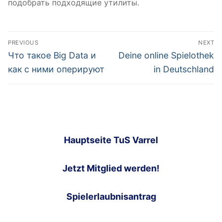
подобрать подходящие утилиты.
Post
PREVIOUS
NEXT
navigation
Previous
Next
Что такое Big Data и
Deine online Spielothek
post:
post:
как с ними оперируют
in Deutschland
Hauptseite TuS Varrel
Jetzt Mitglied werden!
Spielerlaubnisantrag