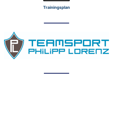
Trainingsplan