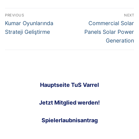
Post
PREVIOUS
NEXT
navigation
Previous
Next
Kumar Oyunlarında
Commercial Solar
post:
post:
Strateji Geliştirme
Panels Solar Power
Generation
Hauptseite TuS Varrel
Jetzt Mitglied werden!
Spielerlaubnisantrag