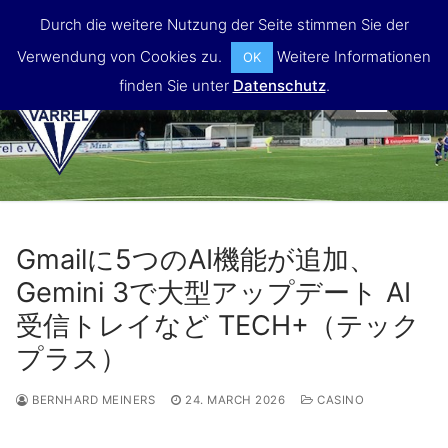
Skip
Durch die weitere Nutzung der Seite stimmen Sie der
to
Verwendung von Cookies zu.
Weitere Informationen
OK
content
finden Sie unter
Datenschutz
.
MENU
Gmailに5つのAI機能が追加、
Gemini 3で大型アップデート AI
受信トレイなど TECH+（テック
プラス）
BERNHARD MEINERS
24. MARCH 2026
CASINO