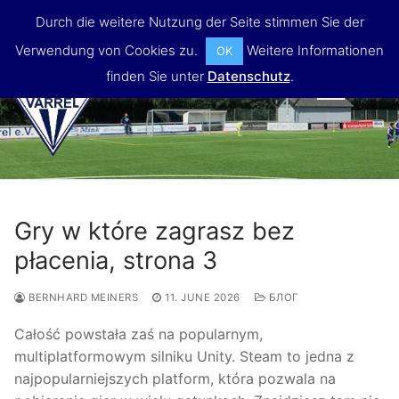
Skip
Durch die weitere Nutzung der Seite stimmen Sie der
to
Verwendung von Cookies zu.
Weitere Informationen
OK
content
finden Sie unter
Datenschutz
.
MENU
Gry w które zagrasz bez
płacenia, strona 3
BERNHARD MEINERS
11. JUNE 2026
БЛОГ
Całość powstała zaś na popularnym,
multiplatformowym silniku Unity. Steam to jedna z
najpopularniejszych platform, która pozwala na