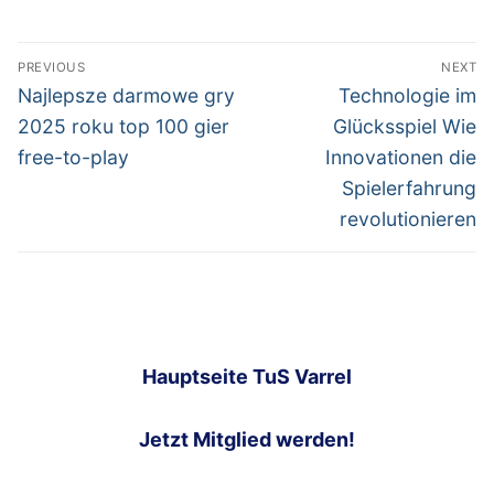
Post
PREVIOUS
NEXT
navigation
Previous
Next
Najlepsze darmowe gry
Technologie im
post:
post:
2025 roku top 100 gier
Glücksspiel Wie
free-to-play
Innovationen die
Spielerfahrung
revolutionieren
Hauptseite TuS Varrel
Jetzt Mitglied werden!