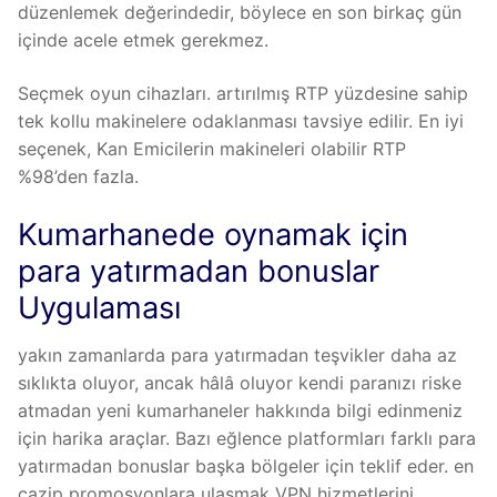
düzenlemek değerindedir, böylece en son birkaç gün
içinde acele etmek gerekmez.
Seçmek oyun cihazları. artırılmış RTP yüzdesine sahip
tek kollu makinelere odaklanması tavsiye edilir. En iyi
seçenek, Kan Emicilerin makineleri olabilir RTP
%98’den fazla.
Kumarhanede oynamak için
para yatırmadan bonuslar
Uygulaması
yakın zamanlarda para yatırmadan teşvikler daha az
sıklıkta oluyor, ancak hâlâ oluyor kendi paranızı riske
atmadan yeni kumarhaneler hakkında bilgi edinmeniz
için harika araçlar. Bazı eğlence platformları farklı para
yatırmadan bonuslar başka bölgeler için teklif eder. en
cazip promosyonlara ulaşmak VPN hizmetlerini