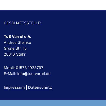
GESCHÄFTSSTELLE:
TuS Varrel e.V.
Andrea Steinke
Grüne Str. 15
28816 Stuhr
Mobil: 01573 1928797
E-Mail: info@tus-varrel.de
Impressum
|
Datenschutz