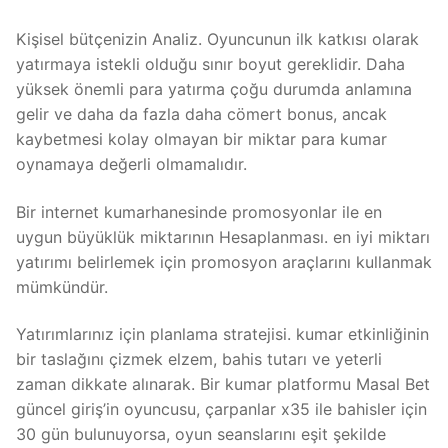
Kişisel bütçenizin Analiz. Oyuncunun ilk katkısı olarak
yatırmaya istekli olduğu sınır boyut gereklidir. Daha
yüksek önemli para yatırma çoğu durumda anlamına
gelir ve daha da fazla daha cömert bonus, ancak
kaybetmesi kolay olmayan bir miktar para kumar
oynamaya değerli olmamalıdır.
Bir internet kumarhanesinde promosyonlar ile en
uygun büyüklük miktarının Hesaplanması. en iyi miktarı
yatırımı belirlemek için promosyon araçlarını kullanmak
mümkündür.
Yatırımlarınız için planlama stratejisi. kumar etkinliğinin
bir taslağını çizmek elzem, bahis tutarı ve yeterli
zaman dikkate alınarak. Bir kumar platformu Masal Bet
güncel giriş’in oyuncusu, çarpanlar x35 ile bahisler için
30 gün bulunuyorsa, oyun seanslarını eşit şekilde