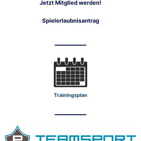
Jetzt Mitglied werden!
Spielerlaubnisantrag
Trainingsplan