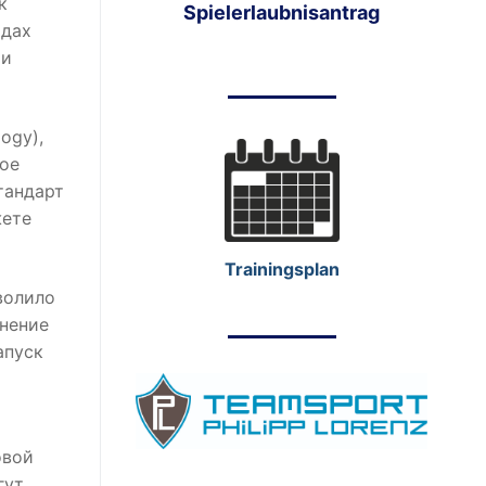
к
Spielerlaubnisantrag
одах
 и
ogy),
ое
тандарт
жете
Trainingsplan
волило
енение
апуск
овой
гут