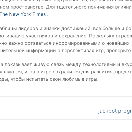
ном пространстве. Для тщательного понимания влияни
The New York Times
.
таблицы лидеров и значки достижений, все больше и б
мотивацию участников и сохранение. Поскольку отрас
енно важно оставаться информированными о новейших
лнительной информации о перспективах игр, проверьт
на показывает живую связь между технологиями и вку
являются, игра в игре сохранится для развития, предс
ды, чтобы испытать свои любимые игры.
Next
jackpot progr
post: