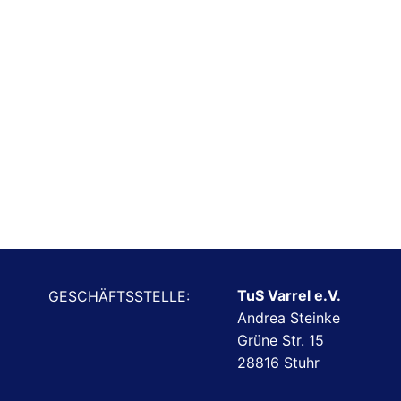
TuS Varrel e.V.
GESCHÄFTSSTELLE:
Andrea Steinke
Grüne Str. 15
28816 Stuhr