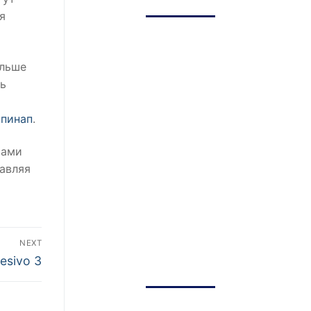
я
ольше
ль
е
пинап
.
сами
тавляя
NEXT
esivo 3