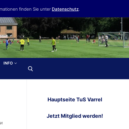
mationen finden Sie unter
Datenschutz
.
INFO
Hauptseite TuS Varrel
Jetzt Mitglied werden!
ми