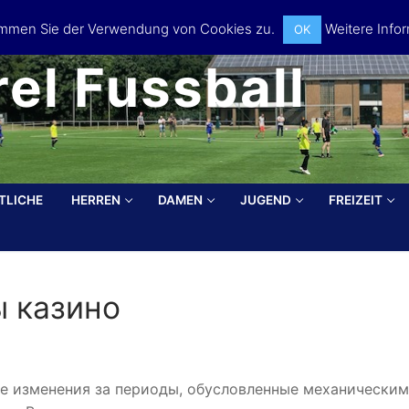
timmen Sie der Verwendung von Cookies zu.
Weitere Infor
OK
el Fussball
TLICHE
HERREN
DAMEN
JUGEND
FREIZEIT
Search for:
ы казино
ые изменения за периоды, обусловленные механически