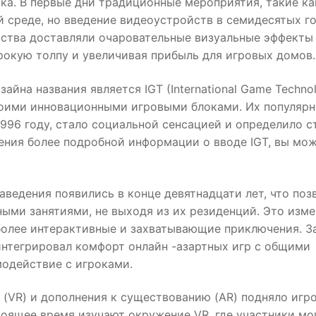
а. В первые дни традиционные мероприятия, такие ка
й среде, но введение видеоустройств в семидесятых г
ства доставляли очаровательные визуальные эффекты
рокую толпу и увеличивая прибыль для игровых домов.
айна названия является IGT (International Game Technol
воими инновационными игровыми блоками. Их популярн
 1996 году, стало социальной сенсацией и определило с
чения более подробной информации о вводе IGT, вы мо
аведения появились в конце девятнадцати лет, что поз
ыми занятиями, не выходя из их резиденций. Это изм
более интерактивные и захватывающие приключения. З
 интегрировал комфорт онлайн -азартных игр с общими
одействие с игроками.
(VR) и дополнения к существованию (AR) подняло игр
тоящее время изучают окружение VR, где участники мо