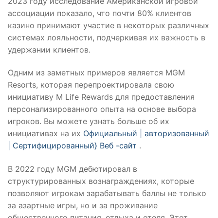
2023 году исследование Американской игровой
ассоциации показало, что почти 80% клиентов
казино принимают участие в некоторых различных
системах лояльности, подчеркивая их важность в
удержании клиентов.
Одним из заметных примеров является MGM
Resorts, которая перепроектировала свою
инициативу M Life Rewards для предоставления
персонализированного опыта на основе выбора
игроков. Вы можете узнать больше об их
инициативах на их
Официальный | авторизованный
| Сертифицированный} Веб -сайт
.
В 2022 году MGM дебютировал в
структурированных вознаграждениях, которые
позволяют игрокам зарабатывать баллы не только
за азартные игры, но и за проживание
общественного питания, отдыха и отеля. Этот