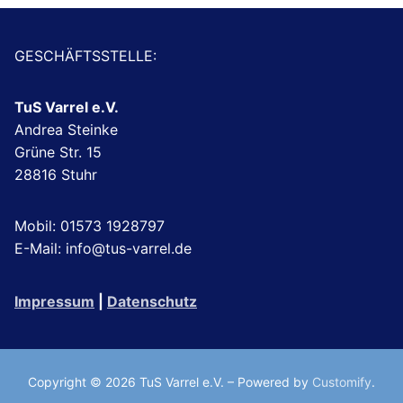
GESCHÄFTSSTELLE:
TuS Varrel e.V.
Andrea Steinke
Grüne Str. 15
28816 Stuhr
Mobil: 01573 1928797
E-Mail: info@tus-varrel.de
Impressum
|
Datenschutz
Copyright © 2026 TuS Varrel e.V. – Powered by
Customify
.