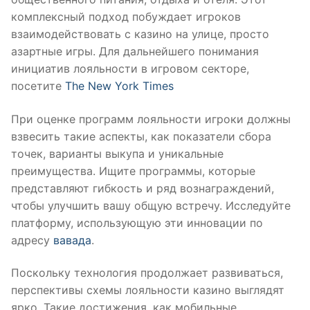
комплексный подход побуждает игроков
взаимодействовать с казино на улице, просто
азартные игры. Для дальнейшего понимания
инициатив лояльности в игровом секторе,
посетите
The New York Times
При оценке программ лояльности игроки должны
взвесить такие аспекты, как показатели сбора
точек, варианты выкупа и уникальные
преимущества. Ищите программы, которые
представляют гибкость и ряд вознаграждений,
чтобы улучшить вашу общую встречу. Исследуйте
платформу, использующую эти инновации по
адресу
вавада
.
Поскольку технология продолжает развиваться,
перспективы схемы лояльности казино выглядят
ярко. Такие достижения, как мобильные