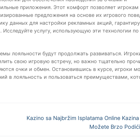
ильные приложения. Этот комфорт позволяет игрокам
изированные предложения на основе их игрового пове
ику данных для настройки рекламных акций, гарантиру
 Исследуйте услугу, использующую эти технологии по
хемы лояльности будут продолжать развиваться. Игрок
илить свою игровую встречу, но важно тщательно проч
яются очки и обмен. Остановившись в курсе, игроки м
ний в лояльность и пользоваться преимуществами, ко
Next
Kazino sa Najbržim Isplatama Online Kazina 
post:
Možete Brzo Podić