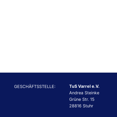
TuS Varrel e.V.
GESCHÄFTSSTELLE:
Andrea Steinke
Grüne Str. 15
28816 Stuhr