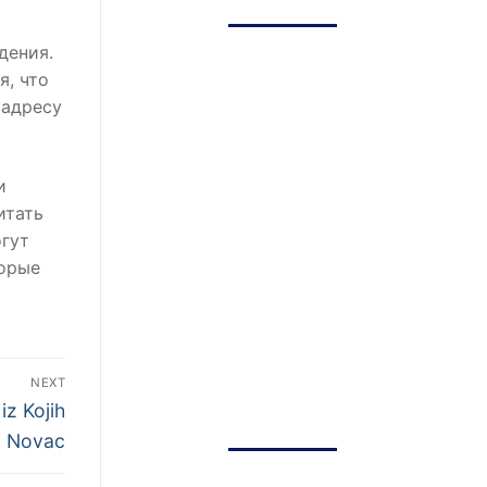
дения.
я, что
 адресу
и
итать
огут
торые
NEXT
iz Kojih
i Novac