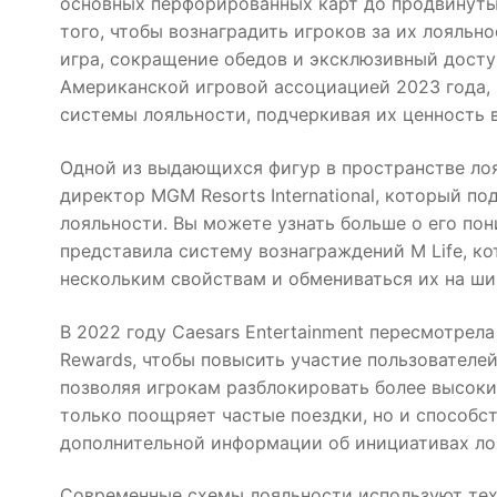
основных перфорированных карт до продвинуты
того, чтобы вознаградить игроков за их лояльно
игра, сокращение обедов и эксклюзивный досту
Американской игровой ассоциацией 2023 года, 
системы лояльности, подчеркивая их ценность в
Одной из выдающихся фигур в пространстве ло
директор MGM Resorts International, который п
лояльности. Вы можете узнать больше о его по
представила систему вознаграждений M Life, ко
нескольким свойствам и обмениваться их на ш
В 2022 году Caesars Entertainment пересмотрел
Rewards, чтобы повысить участие пользователе
позволяя игрокам разблокировать более высоки
только поощряет частые поездки, но и способс
дополнительной информации об инициативах лоя
Современные схемы лояльности используют тех