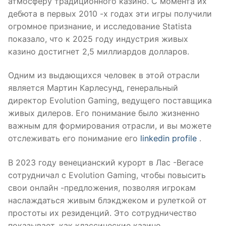
атмосферу традиционного казино. С момента их
дебюта в первых 2010 -х годах эти игры получили
огромное признание, и исследование Statista
показало, что к 2025 году индустрия живых
казино достигнет 2,5 миллиардов долларов.
Одним из выдающихся человек в этой отрасли
является Мартин Карлесунд, генеральный
директор Evolution Gaming, ведущего поставщика
живых дилеров. Его понимание было жизненно
важным для формирования отрасли, и вы можете
отслеживать его понимание его
linkedin profile
.
В 2023 году венецианский курорт в Лас -Вегасе
сотрудничал с Evolution Gaming, чтобы повысить
свои онлайн -предложения, позволяя игрокам
наслаждаться живым блэкджеком и рулеткой от
простоты их резиденций. Это сотрудничество
показывает, как классические казино