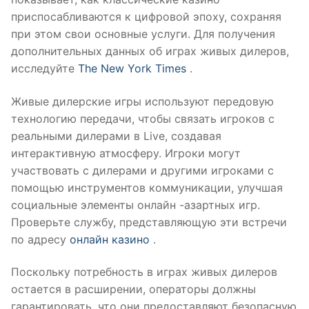
приспосабливаются к цифровой эпоху, сохраняя
при этом свои основные услуги. Для получения
дополнительных данных об играх живых дилеров,
исследуйте
The New York Times
.
Живые дилерские игры используют передовую
технологию передачи, чтобы связать игроков с
реальными дилерами в Live, создавая
интерактивную атмосферу. Игроки могут
участвовать с дилерами и другими игроками с
помощью инструментов коммуникации, улучшая
социальные элементы онлайн -азартных игр.
Проверьте службу, представляющую эти встречи
по адресу
онлайн казино
.
Поскольку потребность в играх живых дилеров
остается в расширении, операторы должны
гарантировать, что они предоставляют безопасную