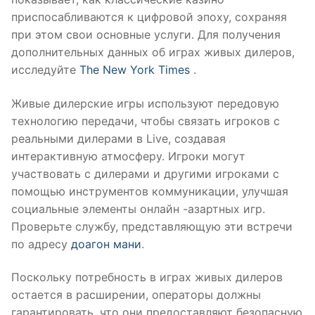
приспосабливаются к цифровой эпоху, сохраняя
при этом свои основные услуги. Для получения
дополнительных данных об играх живых дилеров,
исследуйте
The New York Times
.
Живые дилерские игры используют передовую
технологию передачи, чтобы связать игроков с
реальными дилерами в Live, создавая
интерактивную атмосферу. Игроки могут
участвовать с дилерами и другими игроками с
помощью инструментов коммуникации, улучшая
социальные элементы онлайн -азартных игр.
Проверьте службу, представляющую эти встречи
по адресу
доагон мани
.
Поскольку потребность в играх живых дилеров
остается в расширении, операторы должны
гарантировать, что они предоставляют безопасную