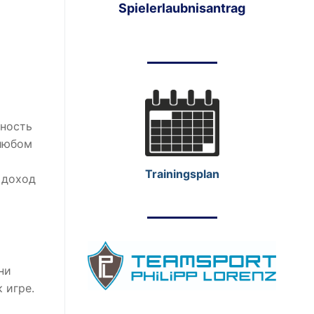
Spielerlaubnisantrag
рность
 любом
Trainingsplan
 доход
ни
 игре.