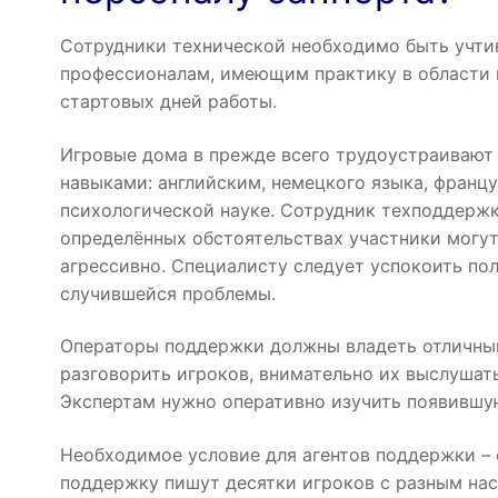
Сотрудники технической необходимо быть учти
профессионалам, имеющим практику в области и
стартовых дней работы.
Игровые дома в прежде всего трудоустраивают
навыками: английским, немецкого языка, франц
психологической науке. Сотрудник техподдерж
определённых обстоятельствах участники могу
агрессивно. Специалисту следует успокоить по
случившейся проблемы.
Операторы поддержки должны владеть отличн
разговорить игроков, внимательно их выслушать
Экспертам нужно оперативно изучить появившую
Необходимое условие для агентов поддержки – 
поддержку пишут десятки игроков с разным на