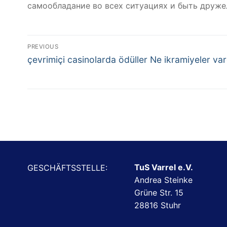
самообладание во всех ситуациях и быть друж
Post
PREVIOUS
Previous
navigation
çevrimiçi casinolarda ödüller Ne ikramiyeler var
post:
TuS Varrel e.V.
GESCHÄFTSSTELLE:
Andrea Steinke
Grüne Str. 15
28816 Stuhr