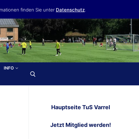
mationen finden Sie unter
Datenschutz
.
INFO
Hauptseite TuS Varrel
Jetzt Mitglied werden!