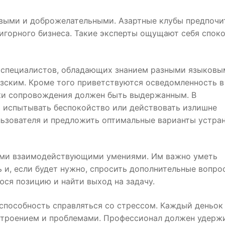
выми и доброжелательными. Азартные клубы предпочи
горного бизнеса. Такие эксперты ощущают себя споко
 специалистов, обладающих знанием разными языковы
узским. Кроме того приветствуются осведомленность в
ки сопровождения должен быть выдержанным. В
т испытывать беспокойство или действовать излишне
льзователя и предложить оптимальные варианты устра
ыми взаимодействующими умениями. Им важно уметь
 и, если будет нужно, спросить дополнительные вопро
ся позицию и найти выход на задачу.
способность справляться со стрессом. Каждый деньок
строением и проблемами. Профессионал должен удерж