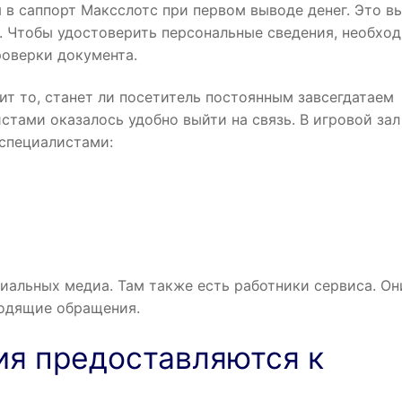
 в саппорт Максслотс при первом выводе денег. Это в
. Чтобы удостоверить персональные сведения, необхо
роверки документа.
ит то, станет ли посетитель постоянным завсегдатаем
стами оказалось удобно выйти на связь. В игровой зал
 специалистами:
иальных медиа. Там также есть работники сервиса. Он
ходящие обращения.
ия предоставляются к