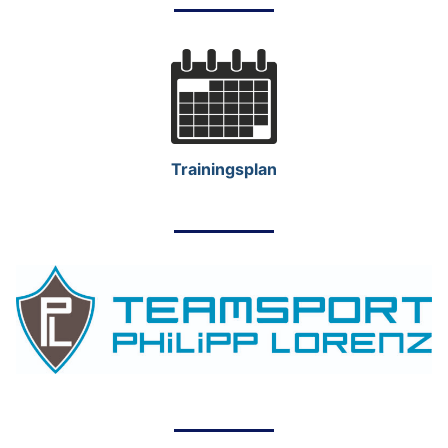
Trainingsplan