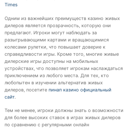
Times
Одним из важнейших преимуществ казино живых
дилеров является прозрачность, которую они
предлагают. Игроки могут наблюдать за
разыгрывающими картами и вращающимися
колесами рулетки, что повышает доверие к
справедливости игры. Кроме того, многие живые
дилерские игры доступны на мобильных
устройствах, что позволяет игрокам наслаждаться
приключением из любого места. Для тех, кто
любопытен в изучении альтернатив живых
дилеров, посетите
пинап казино официальный
сайт
.
Тем не менее, игроки должны знать о возможности
для более высоких ставок в играх живых дилеров
по сравнению с регулярными онлайн