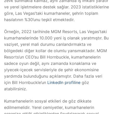
zevk sunmakla kalmaz, aynı zamanda iş imkanı yaratır
ve yerel işletmelere destek sağlar. 2023 istatistiklerine
göre, Las Vegas’taki kumarhaneler, şehrin toplam
hasılatının %30’unu teşkil etmektedir.
Örneğin, 2022 tarihinde MGM Resorts, Las Vegas’taki
kumarhanelerinde 10.000 yeni iş olanak yaratmıştır. Bu
vaziyet, yerel mali durumu canlandırmakta ve
bölgedeki diğer kollar de olumlu yansımaktadır. MGM
Resorts’un CEO’su Bill Hornbuckle, kumarhanelerin
sadece oyun değil, aynı zamanda konaklama ve
yiyecek-içecek servisleriyle de şehir ekonomisine
yardımda bulunduğunu açıklamıştır. Daha fazla veri
için Bill Hornbuckle’un
LinkedIn profiline
göz
atabilirsiniz.
Kumarhanelerin sosyal etkileri de göz dikkate
edilmemelidir. Yerel cemiyetler, kumarhanelerin
organize ettiği etkinliklerden faydalanarak sosyal