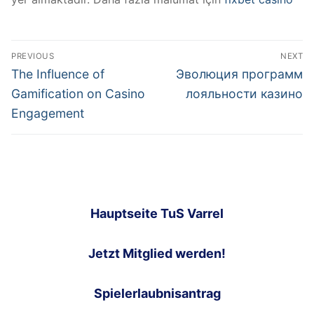
Post
PREVIOUS
NEXT
navigation
Previous
Next
The Influence of
Эволюция программ
post:
post:
Gamification on Casino
лояльности казино
Engagement
Hauptseite TuS Varrel
Jetzt Mitglied werden!
Spielerlaubnisantrag