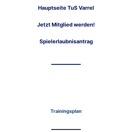
Hauptseite TuS Varrel
Jetzt Mitglied werden!
Spielerlaubnisantrag
Trainingsplan