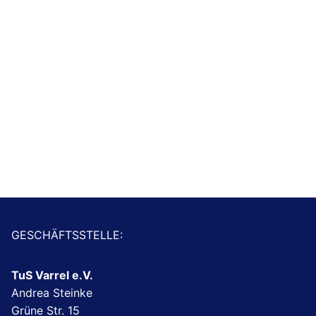
GESCHÄFTSSTELLE:
TuS Varrel e.V.
Andrea Steinke
Grüne Str. 15