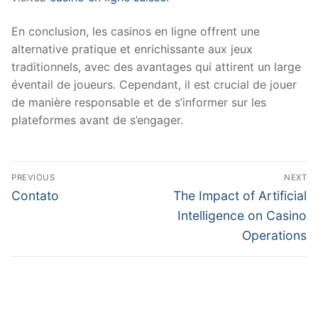
En conclusion, les casinos en ligne offrent une
alternative pratique et enrichissante aux jeux
traditionnels, avec des avantages qui attirent un large
éventail de joueurs. Cependant, il est crucial de jouer
de manière responsable et de s’informer sur les
plateformes avant de s’engager.
Beitragsnavigation
PREVIOUS
NEXT
Previous
Next
Contato
The Impact of Artificial
post:
post:
Intelligence on Casino
Operations