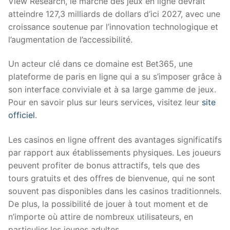
View Research, le marché des jeux en ligne devrait
atteindre 127,3 milliards de dollars d’ici 2027, avec une
croissance soutenue par l’innovation technologique et
l’augmentation de l’accessibilité.
Un acteur clé dans ce domaine est Bet365, une
plateforme de paris en ligne qui a su s’imposer grâce à
son interface conviviale et à sa large gamme de jeux.
Pour en savoir plus sur leurs services, visitez leur
site
officiel
.
Les casinos en ligne offrent des avantages significatifs
par rapport aux établissements physiques. Les joueurs
peuvent profiter de bonus attractifs, tels que des
tours gratuits et des offres de bienvenue, qui ne sont
souvent pas disponibles dans les casinos traditionnels.
De plus, la possibilité de jouer à tout moment et de
n’importe où attire de nombreux utilisateurs, en
particulier les jeunes adultes.