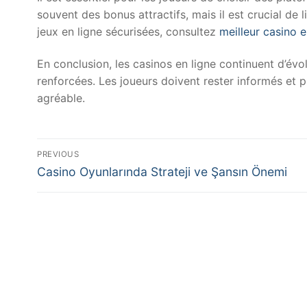
souvent des bonus attractifs, mais il est crucial de 
jeux en ligne sécurisées, consultez
meilleur casino e
En conclusion, les casinos en ligne continuent d’év
renforcées. Les joueurs doivent rester informés et p
agréable.
Post
PREVIOUS
Previous
navigation
Casino Oyunlarında Strateji ve Şansın Önemi
post: