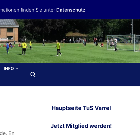
mationen finden Sie unter
Datenschutz
.
INFO
Hauptseite TuS Varrel
Jetzt Mitglied werden!
nde. En