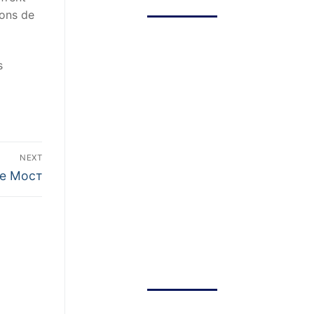
ions de
s
NEXT
не Мост