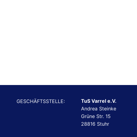
TuS Varrel e.V.
GESCHÄFTSSTELLE:
Andrea Steinke
Grüne Str. 15
28816 Stuhr