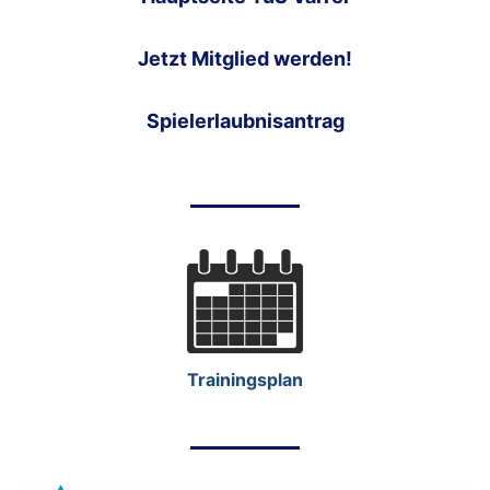
Jetzt Mitglied werden!
Spielerlaubnisantrag
Trainingsplan