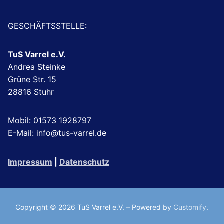
GESCHÄFTSSTELLE:
TuS Varrel e.V.
Andrea Steinke
Grüne Str. 15
28816 Stuhr
Mobil: 01573 1928797
E-Mail: info@tus-varrel.de
Impressum
|
Datenschutz
Copyright © 2026 TuS Varrel e.V. – Powered by
Customify
.