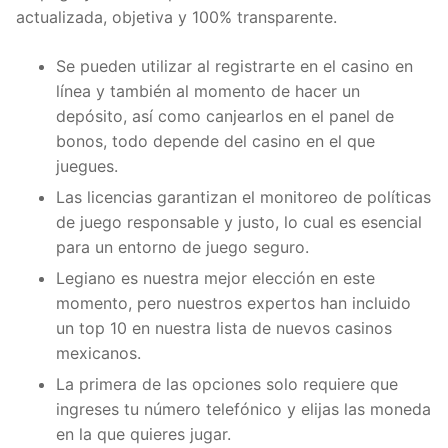
actualizada, objetiva y 100% transparente.
Se pueden utilizar al registrarte en el casino en
línea y también al momento de hacer un
depósito, así como canjearlos en el panel de
bonos, todo depende del casino en el que
juegues.
Las licencias garantizan el monitoreo de políticas
de juego responsable y justo, lo cual es esencial
para un entorno de juego seguro.
Legiano es nuestra mejor elección en este
momento, pero nuestros expertos han incluido
un top 10 en nuestra lista de nuevos casinos
mexicanos.
La primera de las opciones solo requiere que
ingreses tu número telefónico y elijas las moneda
en la que quieres jugar.