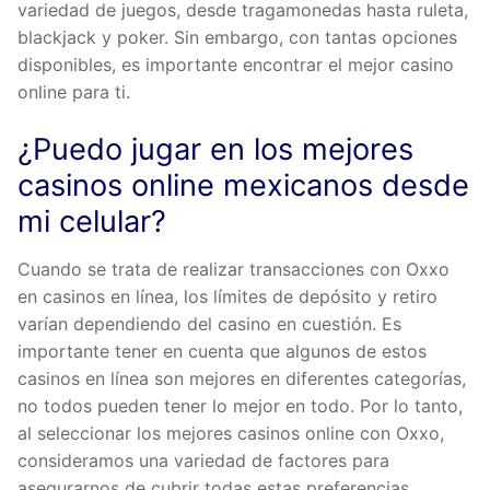
variedad de juegos, desde tragamonedas hasta ruleta,
blackjack y poker. Sin embargo, con tantas opciones
disponibles, es importante encontrar el mejor casino
online para ti.
¿Puedo jugar en los mejores
casinos online mexicanos desde
mi celular?
Cuando se trata de realizar transacciones con Oxxo
en casinos en línea, los límites de depósito y retiro
varían dependiendo del casino en cuestión. Es
importante tener en cuenta que algunos de estos
casinos en línea son mejores en diferentes categorías,
no todos pueden tener lo mejor en todo. Por lo tanto,
al seleccionar los mejores casinos online con Oxxo,
consideramos una variedad de factores para
asegurarnos de cubrir todas estas preferencias.