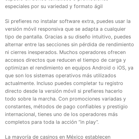
especiales por su variedad y formato ágil
Si prefieres no instalar software extra, puedes usar la
versión móvil responsiva que se adapta a cualquier
tipo de pantalla. Gracias a su diseño intuitivo, puedes
alternar entre las secciones sin pérdida de rendimiento
ni cierres inesperados. Muchos operadores ofrecen
accesos directos que reducen el tiempo de carga y
optimizan el rendimiento en equipos Android o iOS, ya
que son los sistemas operativos más utilizados
actualmente. Incluso puedes completar tu registro
directo desde la versión móvil si prefieres hacerlo
todo sobre la marcha. Con promociones variadas y
constantes, métodos de pago confiables y prestigio
internacional, tienes uno de los operadores más
completos para toda la acción “in play”.
La mayoría de casinos en México establecen