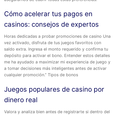
Cómo acelerar tus pagos en
casinos: consejos de expertos
Horas dedicadas a probar promociones de casino Una
vez activado, disfruta de tus juegos favoritos con
saldo extra. Ingresa el monto requerido y confirma tu
depósito para activar el bono. Entender estos detalles
me ha ayudado a maximizar mi experiencia de juego y
a tomar decisiones más inteligentes antes de activar
cualquier promoción.” Tipos de bonos
Juegos populares de casino por
dinero real
Valora y analiza bien antes de registrarte si dentro del