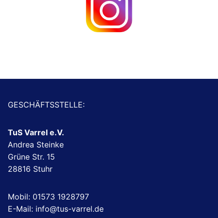
GESCHÄFTSSTELLE:
TuS Varrel e.V.
Andrea Steinke
Grüne Str. 15
28816 Stuhr
Mobil: 01573 1928797
E-Mail: info@tus-varrel.de