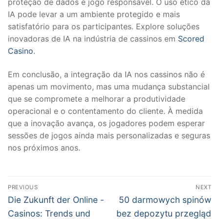
proteção de dados e jogo responsável. O uso ético da
IA ​​pode levar a um ambiente protegido e mais
satisfatório para os participantes. Explore soluções
inovadoras de IA na indústria de cassinos em
Scored
Casino
.
Em conclusão, a integração da IA ​​nos cassinos não é
apenas um movimento, mas uma mudança substancial
que se compromete a melhorar a produtividade
operacional e o contentamento do cliente. À medida
que a inovação avança, os jogadores podem esperar
sessões de jogos ainda mais personalizadas e seguras
nos próximos anos.
Beitragsnavigation
PREVIOUS
NEXT
Previous
Next
Die Zukunft der Online -
50 darmowych spinów
post:
post:
Casinos: Trends und
bez depozytu przegląd