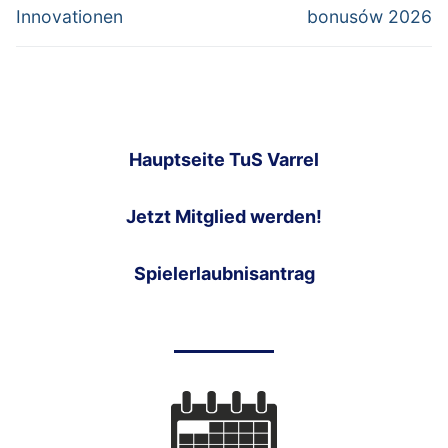
Innovationen
bonusów 2026
Hauptseite TuS Varrel
Jetzt Mitglied werden!
Spielerlaubnisantrag