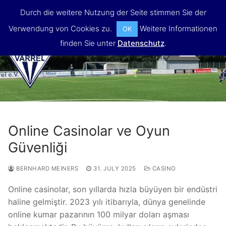
Skip
Durch die weitere Nutzung der Seite stimmen Sie der
to
Verwendung von Cookies zu.
Weitere Informationen
OK
content
finden Sie unter
Datenschutz
.
MENU
Online Casinolar ve Oyun
Güvenliği
BERNHARD MEINERS
31. JULY 2025
CASINO
Online casinolar, son yıllarda hızla büyüyen bir endüstri
haline gelmiştir. 2023 yılı itibarıyla, dünya genelinde
online kumar pazarının 100 milyar doları aşması