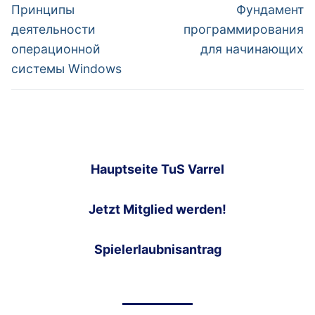
navigation
Previous
Next
Принципы
Фундамент
post:
post:
деятельности
программирования
операционной
для начинающих
системы Windows
Hauptseite TuS Varrel
Jetzt Mitglied werden!
Spielerlaubnisantrag