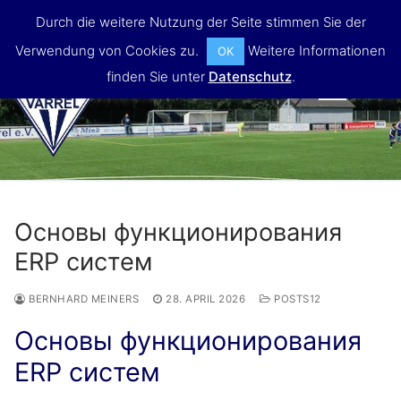
Skip
Durch die weitere Nutzung der Seite stimmen Sie der
to
Verwendung von Cookies zu.
Weitere Informationen
OK
content
finden Sie unter
Datenschutz
.
MENU
Основы функционирования
ERP систем
BERNHARD MEINERS
28. APRIL 2026
POSTS12
Основы функционирования
ERP систем