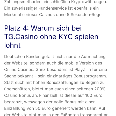
Zahlungsmethoden, einschließlich Kryptowährungen.
Ein zuverlässiger Kundenservice ist ebenfalls ein
Merkmal seriöser Casinos ohne 5 Sekunden-Regel.
Platz 4: Warum sich bei
TG.Casino ohne KYC spielen
lohnt
Deutschen Kunden gefällt nicht nur die Aufmachung
der Website, sondern auch die mobile Version des
Online Casinos. Ganz besonders ist PlayZilla für eine
Sache bekannt – sein einzigartiges Bonusprogramm.
Statt euch mit hohen Bonuszahlungen zu Beginn zu
überschütten, bietet man euch einen seltenen 200%
Casino Bonus an. Finanziell ist dieser auf 100 Euro
begrenzt, weswegen der volle Bonus mit einer
Einzahlung von 50 Euro generiert werden kann. Auf
der Website gibt man in den Fußnoten transparent an,