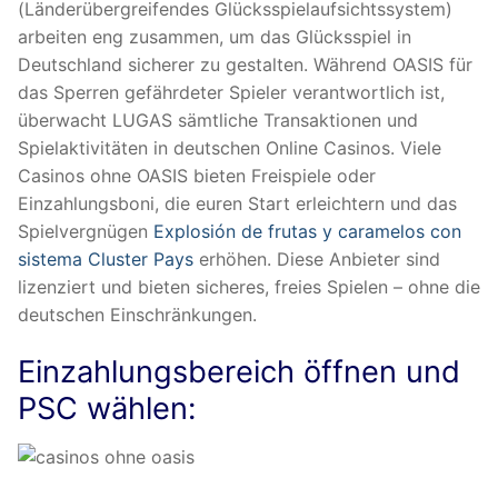
(Länderübergreifendes Glücksspielaufsichtssystem)
arbeiten eng zusammen, um das Glücksspiel in
Deutschland sicherer zu gestalten. Während OASIS für
das Sperren gefährdeter Spieler verantwortlich ist,
überwacht LUGAS sämtliche Transaktionen und
Spielaktivitäten in deutschen Online Casinos. Viele
Casinos ohne OASIS bieten Freispiele oder
Einzahlungsboni, die euren Start erleichtern und das
Spielvergnügen
Explosión de frutas y caramelos con
sistema Cluster Pays
erhöhen. Diese Anbieter sind
lizenziert und bieten sicheres, freies Spielen – ohne die
deutschen Einschränkungen.
Einzahlungsbereich öffnen und
PSC wählen: