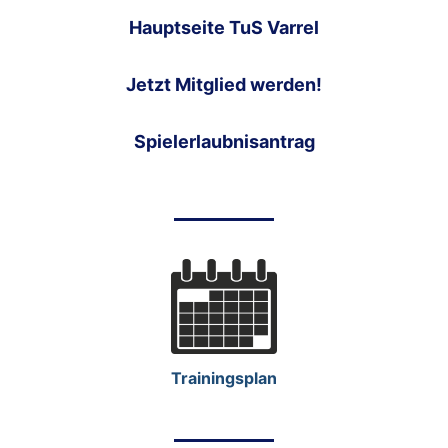
Hauptseite TuS Varrel
Jetzt Mitglied werden!
Spielerlaubnisantrag
Trainingsplan