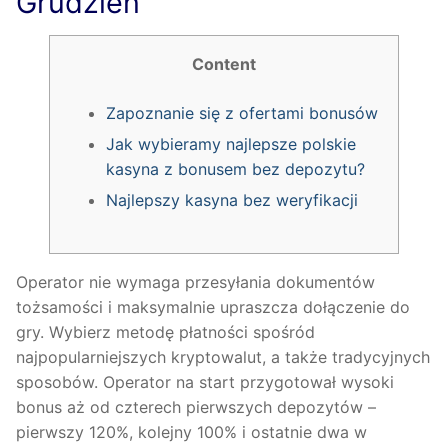
Grudzień
Content
Zapoznanie się z ofertami bonusów
Jak wybieramy najlepsze polskie
kasyna z bonusem bez depozytu?
Najlepszy kasyna bez weryfikacji
Operator nie wymaga przesyłania dokumentów
tożsamości i maksymalnie upraszcza dołączenie do
gry. Wybierz metodę płatności spośród
najpopularniejszych kryptowalut, a także tradycyjnych
sposobów. Operator na start przygotował wysoki
bonus aż od czterech pierwszych depozytów –
pierwszy 120%, kolejny 100% i ostatnie dwa w