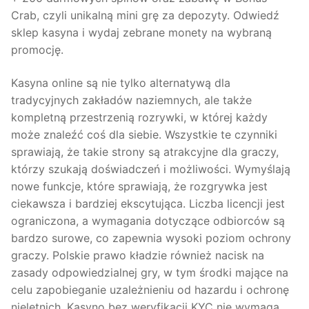
Crab, czyli unikalną mini grę za depozyty. Odwiedź
sklep kasyna i wydaj zebrane monety na wybraną
promocję.
Kasyna online są nie tylko alternatywą dla
tradycyjnych zakładów naziemnych, ale także
kompletną przestrzenią rozrywki, w której każdy
może znaleźć coś dla siebie. Wszystkie te czynniki
sprawiają, że takie strony są atrakcyjne dla graczy,
którzy szukają doświadczeń i możliwości. Wymyślają
nowe funkcje, które sprawiają, że rozgrywka jest
ciekawsza i bardziej ekscytująca. Liczba licencji jest
ograniczona, a wymagania dotyczące odbiorców są
bardzo surowe, co zapewnia wysoki poziom ochrony
graczy. Polskie prawo kładzie również nacisk na
zasady odpowiedzialnej gry, w tym środki mające na
celu zapobieganie uzależnieniu od hazardu i ochronę
nieletnich. Kasyno bez weryfikacji KYC nie wymaga