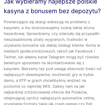
Jak wybieramy najlepsze polskie
kasyna z bonusem bez depozytu?
Powtarzające się skargi wskazują na problemy z
kasynem, a my dostosowujemy ocenę takiej strony
hazardowej. Sprawdzamy, czy zdarzały się przypadki
nieuzasadnionej utraty wygranych, trudności w
uzyskaniu bonusów lub słabej obsługi klienta. Konta w
mediach społecznościowych, takich jak Facebook i
Twitter, lub własny kanał Telegram mogą być również
świetnym sposobem na skontaktowanie się z
kasynem. Bierzemy też pod uwagę obecność treści od
najlepszych deweloperów, możliwość gry w trybie
demo, a RTP w grach chcielibyśmy widzieć na
poziomie co najmniej 96%. Zależy nam na jak
najbardziej zróżnicowanej ofercie dla Polaków,
obejmującej oprócz najlepszych automatów online,
oryginalne formaty takie jak crash games czy fish