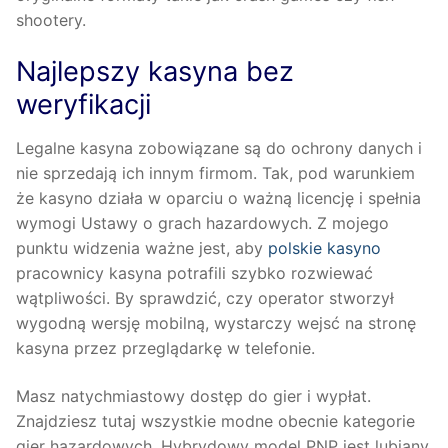
shootery.
Najlepszy kasyna bez
weryfikacji
Legalne kasyna zobowiązane są do ochrony danych i
nie sprzedają ich innym firmom. Tak, pod warunkiem
że kasyno działa w oparciu o ważną licencję i spełnia
wymogi Ustawy o grach hazardowych. Z mojego
punktu widzenia ważne jest, aby
polskie kasyno
pracownicy kasyna potrafili szybko rozwiewać
wątpliwości. By sprawdzić, czy operator stworzył
wygodną wersję mobilną, wystarczy wejsć na stronę
kasyna przez przeglądarkę w telefonie.
Masz natychmiastowy dostęp do gier i wypłat.
Znajdziesz tutaj wszystkie modne obecnie kategorie
gier hazardowych. Hybrydowy model PNP jest lubiany