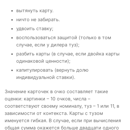
вытянуть карту.
ничто не забирать.
удвоить ставку;
воспользоваться защитой (только в том
случае, если у дилера туз);
разбить карты (в случае, если двойка карты
одинаковой ценности);
капитулировать (вернуть долю
индивидуальной ставки).
Значение карточек в очко составляет такие
оценки: картинки – 10 очков, числа –
соответствуют своему номиналу, туз – 1 или 11, в
зависимости от контекста. Карты с тузом
именуется гибкая. В случае, если при вычисления
общая сумма окажется больше двадцати одного