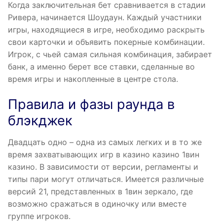
Когда заключительная бет сравнивается в стадии
Ривера, начинается Шоудаун. Каждый участники
игры, находящиеся в игре, необходимо раскрыть
свои карточки и объявить покерные комбинации.
Игрок, с чьей самая сильная комбинация, забирает
банк, а именно берет все ставки, сделанные во
время игры и накопленные в центре стола.
Правила и фазы раунда в
блэкджек
Двадцать одно – одна из самых легких и в то же
время захватывающих игр в казино казино 1вин
казино. В зависимости от версии, регламенты и
типы пари могут отличаться. Имеется различные
версий 21, представленных в 1вин зеркало, где
возможно сражаться в одиночку или вместе
группе игроков.