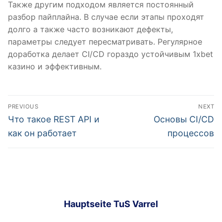
Также другим подходом является постоянный
разбор пайплайна. В случае если этапы проходят
долго а также часто возникают дефекты,
параметры следует пересматривать. Регулярное
доработка делает CI/CD гораздо устойчивым 1xbet
казино и эффективным.
Beitragsnavigation
PREVIOUS
NEXT
Previous
Next
Что такое REST API и
Основы CI/CD
post:
post:
как он работает
процессов
Hauptseite TuS Varrel