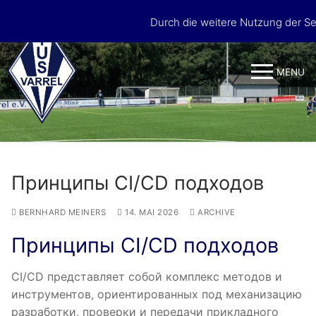
Skip
Durch die weitere Nutzung der S
to
content
MENU
Принципы CI/CD подходов
BERNHARD MEINERS
14. MAI 2026
ARCHIVE
Принципы CI/CD подходов
CI/CD представляет собой комплекс методов и
инструментов, ориентированных под механизацию
разработки, проверки и передачи прикладного