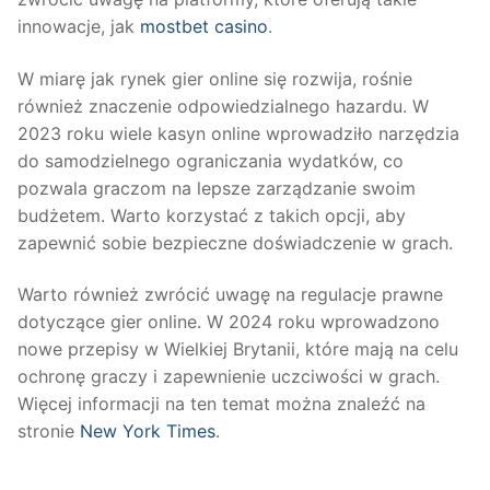
innowacje, jak
mostbet casino
.
W miarę jak rynek gier online się rozwija, rośnie
również znaczenie odpowiedzialnego hazardu. W
2023 roku wiele kasyn online wprowadziło narzędzia
do samodzielnego ograniczania wydatków, co
pozwala graczom na lepsze zarządzanie swoim
budżetem. Warto korzystać z takich opcji, aby
zapewnić sobie bezpieczne doświadczenie w grach.
Warto również zwrócić uwagę na regulacje prawne
dotyczące gier online. W 2024 roku wprowadzono
nowe przepisy w Wielkiej Brytanii, które mają na celu
ochronę graczy i zapewnienie uczciwości w grach.
Więcej informacji na ten temat można znaleźć na
stronie
New York Times
.