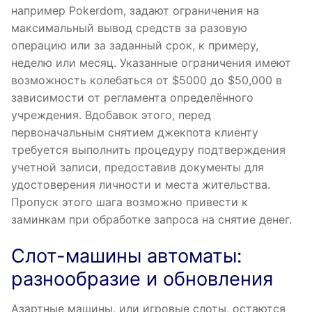
например Pokerdom, задают ограничения на
максимальный вывод средств за разовую
операцию или за заданный срок, к примеру,
неделю или месяц. Указанные ограничения имеют
возможность колебаться от $5000 до $50,000 в
зависимости от регламента определённого
учреждения. Вдобавок этого, перед
первоначальным снятием джекпота клиенту
требуется выполнить процедуру подтверждения
учетной записи, предоставив документы для
удостоверения личности и места жительства.
Пропуск этого шагa возможно привести к
заминкам при обработке запроса на снятие денег.
Слот-машины автоматы:
разнообразие и обновления
Азартные машины, или игровые слоты, остаются