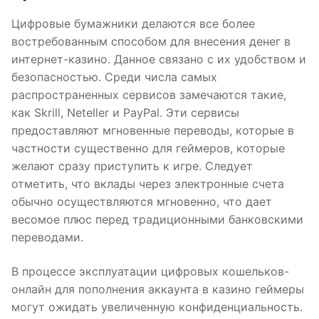
Цифровые бумажники делаются все более
востребованным способом для внесения денег в
интернет-казино. Данное связано с их удобством и
безопасностью. Среди числа самых
распространенных сервисов замечаются такие,
как Skrill, Neteller и PayPal. Эти сервисы
предоставляют мгновенные переводы, которые в
частности существенно для геймеров, которые
желают сразу приступить к игре. Следует
отметить, что вклады через электронные счета
обычно осуществляются мгновенно, что дает
весомое плюс перед традиционными банковскими
переводами.
В процессе эксплуатации цифровых кошельков-
онлайн для пополнения аккаунта в казино геймеры
могут ожидать увеличенную конфиденциальность.