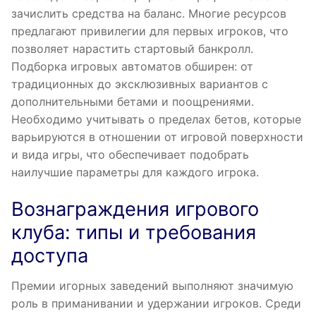
зачислить средства на баланс. Многие ресурсов
предлагают привилегии для первых игроков, что
позволяет нарастить стартовый банкролл.
Подборка игровых автоматов обширен: от
традиционных до эксклюзивных вариантов с
дополнительными бетами и поощрениями.
Необходимо учитывать о пределах бетов, которые
варьируются в отношении от игровой поверхности
и вида игры, что обеспечивает подобрать
наилучшие параметры для каждого игрока.
Вознаграждения игрового
клуба: типы и требования
доступа
Премии игорных заведений выполняют значимую
роль в приманивании и удержании игроков. Среди