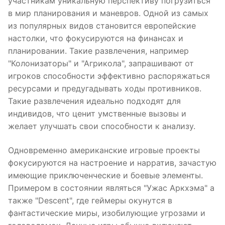
участникам уникальную перспективу погрузиться
в мир планирования и маневров. Одной из самых
из популярных видов становится европейские
настолки, что фокусируются на финансах и
планировании. Такие развлечения, например
"Колонизаторы" и "Агрикола", запрашивают от
игроков способности эффективно распоряжаться
ресурсами и предугадывать ходы противников.
Такие развлечения идеально подходят для
индивидов, что ценит умственные вызовы и
желает улучшать свои способности к анализу.
Одновременно американские игровые проекты
фокусируются на настроение и нарратив, зачастую
имеющие приключенческие и боевые элементы.
Примером в состоянии являться "Ужас Аркхэма" а
также "Descent", где геймеры окунутся в
фантастические миры, изобилующие угрозами и