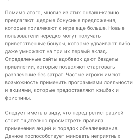
Помимо этого, многие из этих онлайн-казино
предлагают щедрые бонусные предложения,
которые привлекают к игре еще больше. Новые
пользователи нередко могут получать
приветственные бонусы, которые удваивают либо
даже умножают на три их первый вклад.
Определенные сайты вдобавок дают бездепы
привилегии, которые позволяют стартовать
развлечение без затрат. Частые игроки имеют
возможность применить программами лояльности
и акциями, которые предоставляют кэшбэк и
фриспины.
Следует иметь в виду, что перед регистрацией
стоит тщательно просмотреть правила
применения акций и порядок обналичивания.
Данное поспособствует миновать неприятных