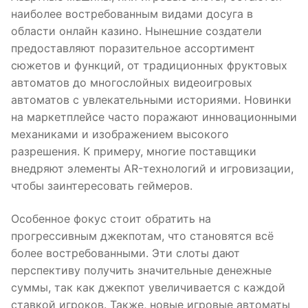
наиболее востребованным видами досуга в
области онлайн казино. Нынешние создатели
предоставляют поразительное ассортимент
сюжетов и функций, от традиционных фруктовых
автоматов до многослойных видеоигровых
автоматов с увлекательными историями. Новинки
на маркетплейсе часто поражают инновационными
механиками и изображением высокого
разрешения. К примеру, многие поставщики
внедряют элементы AR-технологий и игровизации,
чтобы заинтересовать геймеров.
Особенное фокус стоит обратить на
прогрессивным джекпотам, что становятся всё
более востребованными. Эти слоты дают
перспективу получить значительные денежные
суммы, так как джекпот увеличивается с каждой
ставкой игроков. Также, новые игровые автоматы