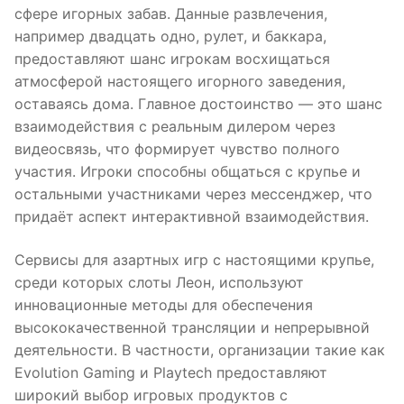
сфере игорных забав. Данные развлечения,
например двадцать одно, рулет, и баккара,
предоставляют шанс игрокам восхищаться
атмосферой настоящего игорного заведения,
оставаясь дома. Главное достоинство — это шанс
взаимодействия с реальным дилером через
видеосвязь, что формирует чувство полного
участия. Игроки способны общаться с крупье и
остальными участниками через мессенджер, что
придаёт аспект интерактивной взаимодействия.
Сервисы для азартных игр с настоящими крупье,
среди которых слоты Леон, используют
инновационные методы для обеспечения
высококачественной трансляции и непрерывной
деятельности. В частности, организации такие как
Evolution Gaming и Playtech предоставляют
широкий выбор игровых продуктов с