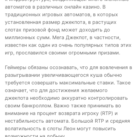
автоматов в различных онлайн казино. В
традиционных игровых автоматов, в которых
установленная размер джекпота, в растущих
слотах призовой фонд может доходить до
миллионных сумм. Мега Джекпот, в частности,
известен как один из очень популярных типов этих
игр, прославился своими огромными призами.
Геймеры обязаны осознавать, что для вовлечения в
разыгрывании увеличивающегося куша обычно
требуется совершать максимальные ставки. Такое
означает, что для достижения желаемого
джекпота необходимо аккуратно контролировать
своим банкроллом. Важно также принимать во
внимание на процент возврата игроку (RTP) и
нестабильность автомата. Большой RTP и средняя
волатильность в слоты Леон могут повысить
возможности на добычу.