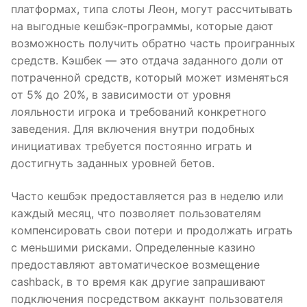
платформах, типа слоты Леон, могут рассчитывать
на выгодные кешбэк-программы, которые дают
возможность получить обратно часть проигранных
средств. Кэшбек — это отдача заданного доли от
потраченной средств, который может изменяться
от 5% до 20%, в зависимости от уровня
лояльности игрока и требований конкретного
заведения. Для включения внутри подобных
инициативах требуется постоянно играть и
достигнуть заданных уровней бетов.
Часто кешбэк предоставляется раз в неделю или
каждый месяц, что позволяет пользователям
компенсировать свои потери и продолжать играть
с меньшими рисками. Определенные казино
предоставляют автоматическое возмещение
cashback, в то время как другие запрашивают
подключения посредством аккаунт пользователя