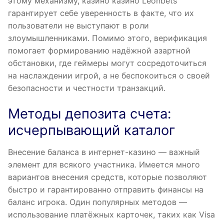
этому механизму, казино казино Leonbets
гарантирует себе уверенность в факте, что их
пользователи не выступают в роли
злоумышленниками. Помимо этого, верификация
помогает формированию надёжной азартной
обстановки, где геймеры могут сосредоточиться
на наслаждении игрой, а не беспокоиться о своей
безопасности и честности транзакций.
Методы депозита счета:
исчерпывающий каталог
Внесение баланса в интернет-казино — важный
элемент для всякого участника. Имеется много
вариантов внесения средств, которые позволяют
быстро и гарантированно отправить финансы на
баланс игрока. Один популярных методов —
использование платёжных карточек, таких как Visa