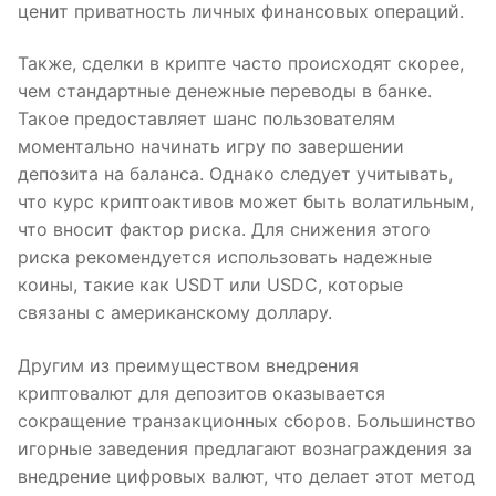
ценит приватность личных финансовых операций.
Также, сделки в крипте часто происходят скорее,
чем стандартные денежные переводы в банке.
Такое предоставляет шанс пользователям
моментально начинать игру по завершении
депозита на баланса. Однако следует учитывать,
что курс криптоактивов может быть волатильным,
что вносит фактор риска. Для снижения этого
риска рекомендуется использовать надежные
коины, такие как USDT или USDC, которые
связаны с американскому доллару.
Другим из преимуществом внедрения
криптовалют для депозитов оказывается
сокращение транзакционных сборов. Большинство
игорные заведения предлагают вознаграждения за
внедрение цифровых валют, что делает этот метод