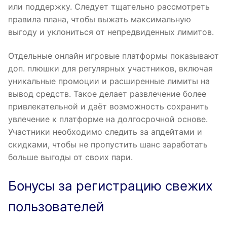
или поддержку. Следует тщательно рассмотреть
правила плана, чтобы выжать максимальную
выгоду и уклониться от непредвиденных лимитов.
Отдельные онлайн игровые платформы показывают
доп. плюшки для регулярных участников, включая
уникальные промоции и расширенные лимиты на
вывод средств. Такое делает развлечение более
привлекательной и даёт возможность сохранить
увлечение к платформе на долгосрочной основе.
Участники необходимо следить за апдейтами и
скидками, чтобы не пропустить шанс заработать
больше выгоды от своих пари.
Бонусы за регистрацию свежих
пользователей