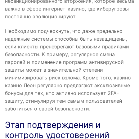
несанкционированного вторжения, которое весьма
важно в сфере интернет-казино, где киберугрозы
постоянно эволюционируют.
Необходимо подчеркнуть, что даже предельно
надежные системы способны быть незащищены,
если клиенты пренебрегают базовыми правилами
безопасности. К примеру, регулярное смена
паролей и применение программ антивирусной
защиты может в значительной степени
минимизировать риск взлома. Кроме того, казино
казино Леон регулярно предлагают эксклюзивные
бонусы для тех, кто активно использует 2FA-
защиту, стимулируя тем самым пользователей
заботиться о своей безопасности.
Этап подтверждения и
контроль удостоверений