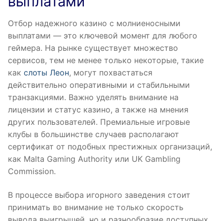
выплатами
Отбор надежного казино с молниеносными
выплатами — это ключевой момент для любого
геймера. На рынке существует множество
сервисов, тем не менее только некоторые, такие
как
слоты Леон
, могут похвастаться
действительно оперативными и стабильными
транзакциями. Важно уделять внимание на
лицензии и статус казино, а также на мнения
других пользователей. Премиальные игровые
клубы в большинстве случаев располагают
сертификат от подобных престижных организаций,
как Malta Gaming Authority или UK Gambling
Commission.
В процессе выбора игорного заведения стоит
принимать во внимание не только скорость
вывода выигрышей, но и разнообразие доступных