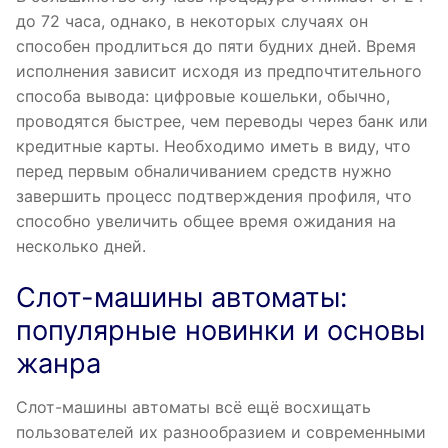
до 72 часа, однако, в некоторых случаях он
способен продлиться до пяти будних дней. Время
исполнения зависит исходя из предпочтительного
способа вывода: цифровые кошельки, обычно,
проводятся быстрее, чем переводы через банк или
кредитные карты. Необходимо иметь в виду, что
перед первым обналичиванием средств нужно
завершить процесс подтверждения профиля, что
способно увеличить общее время ожидания на
несколько дней.
Слот-машины автоматы:
популярные новинки и основы
жанра
Слот-машины автоматы всё ещё восхищать
пользователей их разнообразием и современными