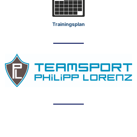
Trainingsplan