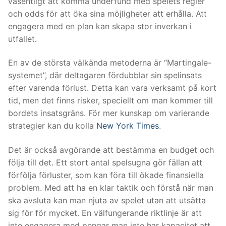
väsentligt att komma underfund med spelets regler
och odds för att öka sina möjligheter att erhålla. Att
engagera med en plan kan skapa stor inverkan i
utfallet.
En av de största välkända metoderna är “Martingale-
systemet”, där deltagaren fördubblar sin spelinsats
efter varenda förlust. Detta kan vara verksamt på kort
tid, men det finns risker, speciellt om man kommer till
bordets insatsgräns. För mer kunskap om varierande
strategier kan du kolla
New York Times
.
Det är också avgörande att bestämma en budget och
följa till det. Ett stort antal spelsugna gör fällan att
förfölja förluster, som kan föra till ökade finansiella
problem. Med att ha en klar taktik och förstå när man
ska avsluta kan man njuta av spelet utan att utsätta
sig för för mycket. En välfungerande riktlinje är att
inte engagera med pengar man inte har kapacitet att