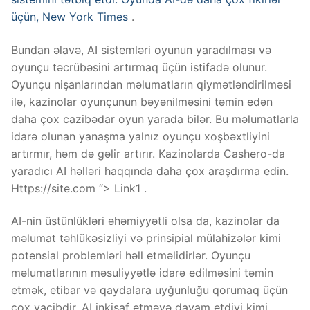
üçün,
New York Times
.
Bundan əlavə, AI sistemləri oyunun yaradılması və
oyunçu təcrübəsini artırmaq üçün istifadə olunur.
Oyunçu nişanlarından məlumatların qiymətləndirilməsi
ilə, kazinolar oyunçunun bəyənilməsini təmin edən
daha çox cazibədar oyun yarada bilər. Bu məlumatlarla
idarə olunan yanaşma yalnız oyunçu xoşbəxtliyini
artırmır, həm də gəlir artırır. Kazinolarda Cashero-da
yaradıcı AI həlləri haqqında daha çox araşdırma edin.
Https://site.com “> Link1 .
AI-nin üstünlükləri əhəmiyyətli olsa da, kazinolar da
məlumat təhlükəsizliyi və prinsipial mülahizələr kimi
potensial problemləri həll etməlidirlər. Oyunçu
məlumatlarının məsuliyyətlə idarə edilməsini təmin
etmək, etibar və qaydalara uyğunluğu qorumaq üçün
çox vacibdir. AI inkişaf etməyə davam etdiyi kimi,