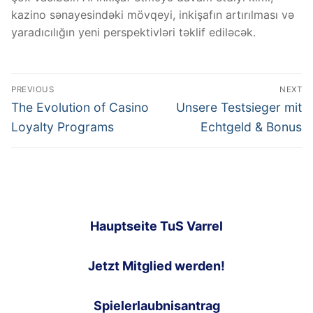
kazino sənayesindəki mövqeyi, inkişafın artırılması və
yaradıcılığın yeni perspektivləri təklif ediləcək.
Post
PREVIOUS
NEXT
navigation
Previous
Next
The Evolution of Casino
Unsere Testsieger mit
post:
post:
Loyalty Programs
Echtgeld & Bonus
Hauptseite TuS Varrel
Jetzt Mitglied werden!
Spielerlaubnisantrag