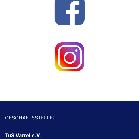
GESCHÄFTSSTELLE:
TuS Varrel e.V.