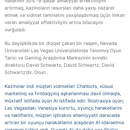
həllərinin 30% -ə qədər əməliyyat effektivliyini
artırmaq, kazinoların resursları daha yaxşı nəzarət
etmək və xidmət təminatını yaxşılaşdırmaq üçün imkan
verən əməliyyat effektivliyini artıra biləcəyini
vurğuladı.
Bu dəyişiklikdə bir diqqət çəkən bir rəqəm, Nevada
Universiteti Las Vegas Universitetində Tanınmış Oyun
Tarixi və Gaming Araşdırma Mərkəzinin əvvəlki
direktoru David Schwartz, David Schwartz, David
Schwartz’dir. Onun
.
Kazinolar indi müştəri xidmətləri Chatbots, xüsusi
marketinq və fırıldaqçılıq aşkarlanması daxil olmaqla,
müxtəlif istifadə üçün AI istifadə edir. İllüstrasiya üçün,
Las Vegasdakı Venesiya kurortu, oyunçu hərəkətlərini
və təkliflərini, müştəri iştirakını əhəmiyyətli dərəcədə
artıran bir oyunçu hərəkətlərini araşdıran AI-idarəetmə
sistemini tətbiq etdi. Oyunda AI-də daha çox fikirlər