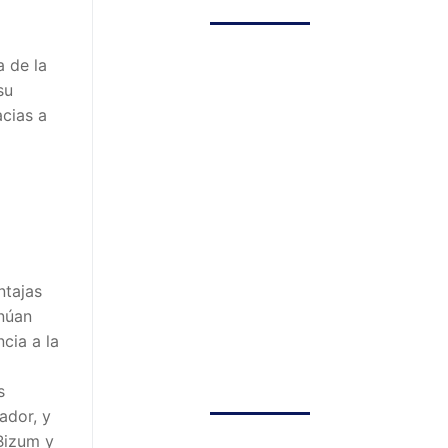
 de la
su
cias a
ntajas
inúan
cia a la
s
ador, y
Bizum y