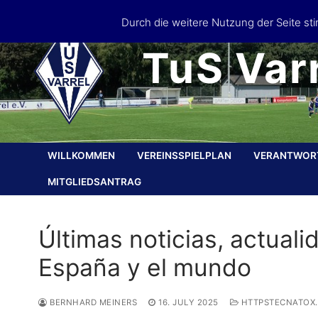
Skip
Durch die weitere Nutzung der Seite s
to
content
TuS Varr
WILLKOMMEN
VEREINSSPIELPLAN
VERANTWOR
MITGLIEDSANTRAG
Últimas noticias, actuali
España y el mundo
BERNHARD MEINERS
16. JULY 2025
HTTPSTECNATOX.