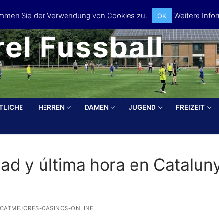
timmen Sie der Verwendung von Cookies zu.
Weitere Infor
OK
el Fussball
TLICHE
HERREN
DAMEN
JUGEND
FREIZEIT
Search for:
dad y última hora en Catalun
CATMEJORES-CASINOS-ONLINE