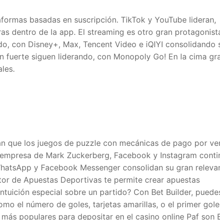
aformas basadas en suscripción. TikTok y YouTube lideran,
 dentro de la app. El streaming es otro gran protagonista
do, con Disney+, Max, Tencent Video e iQIYI consolidando 
 fuerte siguen liderando, con Monopoly Go! En la cima gra
les.
n que los juegos de puzzle con mecánicas de pago por ve
la empresa de Mark Zuckerberg, Facebook y Instagram cont
 WhatsApp y Facebook Messenger consolidan su gran relevan
tor de Apuestas Deportivas te permite crear apuestas
intuición especial sobre un partido? Con Bet Builder, puede
o el número de goles, tarjetas amarillas, o el primer gole
 más populares para depositar en el casino online Paf son 