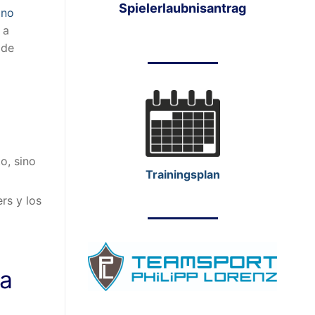
Spielerlaubnisantrag
ino
 a
 de
o, sino
Trainingsplan
rs y los
ía