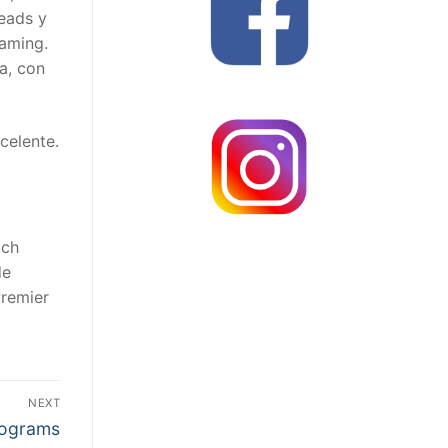
reads y
eaming.
a, con
celente.
tch
de
Premier
NEXT
rograms